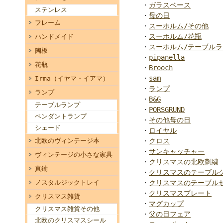
・
ガラスベース
ステンレス
・
母の日
フレーム
・
スーホルム/その他
・
スーホルム/花瓶
ハンドメイド
・
スーホルム/テーブルラ
陶板
・
pipanella
花瓶
・
Brooch
・
sam
Irma（イヤマ・イアマ）
・
ランプ
ランプ
・
B&G
テーブルランプ
・
PORSGRUND
ペンダントランプ
・
その他母の日
シェード
・
ロイヤル
北欧のヴィンテージ本
・
クロス
・
サンキャッチャー
ヴィンテージの小さな家具
・
クリスマスの北欧刺繍
真鍮
・
クリスマスのテーブル
ノスタルジックトレイ
・
クリスマスのテーブル
・
クリスマスプレート
クリスマス雑貨
・
マグカップ
クリスマス雑貨その他
・
父の日フェア
北欧のクリスマスシール