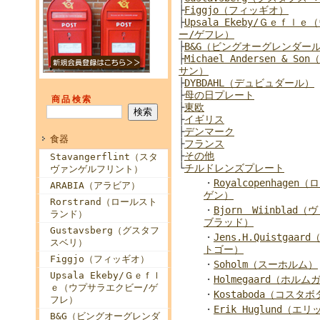
├
Figgjo（フィッギオ）
├
Upsala Ekeby/Ｇｅｆｌ
ー/ゲフレ）
├
B&G（ビングオーグレンダー
├
Michael Andersen & 
サン）
├
DYBDAHL（デュビュダール）
├
母の日プレート
商品検索
├
東欧
├
イギリス
├
デンマーク
食器
├
フランス
├
その他
Stavangerflint（スタ
└
チルドレンズプレート
ヴァンゲルフリント）
・
Royalcopenhage
ARABIA（アラビア）
ゲン）
Rorstrand（ロールスト
・
Bjorn Wiinbla
ランド）
ブラッド）
Gustavsberg（グスタフ
・
Jens.H.Quistga
スベリ）
トゴー）
Figgjo（フィッギオ）
・
Soholm（スーホルム）
Upsala Ekeby/Ｇｅｆｌ
・
Holmegaard（ホル
ｅ（ウプサラエクビー/ゲ
・
Kostaboda（コスタボ
フレ）
・
Erik Huglund（
B&G（ビングオーグレンダ