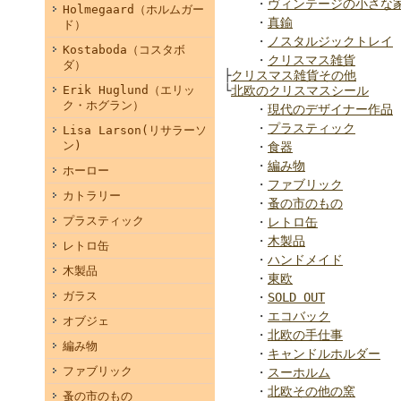
・
ヴィンテージの小さな
Holmegaard（ホルムガー
・
真鍮
ド）
・
ノスタルジックトレイ
Kostaboda（コスタボ
・
クリスマス雑貨
ダ）
├
クリスマス雑貨その他
Erik Huglund（エリッ
└
北欧のクリスマスシール
ク・ホグラン）
・
現代のデザイナー作品
・
プラスティック
Lisa Larson(リサラーソ
ン)
・
食器
・
編み物
ホーロー
・
ファブリック
カトラリー
・
蚤の市のもの
プラスティック
・
レトロ缶
・
木製品
レトロ缶
・
ハンドメイド
木製品
・
東欧
ガラス
・
SOLD OUT
・
エコバック
オブジェ
・
北欧の手仕事
編み物
・
キャンドルホルダー
ファブリック
・
スーホルム
・
北欧その他の窯
蚤の市のもの