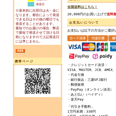
発送日
全国送料はこちら！
※基本的に出荷日は火・金に
20,000円のお買い上げで
送料
なります。都合によって発送
できる日はその他の曜日でも
お支払いについて
発送することがあります。
最短でのお届けの場合、弊店
お支払いは以下の方法がご選択
で最短で発送させて頂ける日
程になりますので上記発送日
には準じません。
携帯ページ
・クレジットカード決済：
VISA、MASTER、JCB、AMEX、
・代金引換
・銀行振込：三菱UFJ銀行
・郵便振替
・PayPay（オンライン決済）
・あと払い（ペイディ）
・楽天Pay
「代引き手数料」
1万円未満：330円