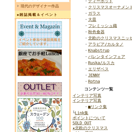
・
ティーポット
現代のデザイナー作品
・
クリスマスオーナメン
・
ガラス
◆雑誌掲載＆イベント
・
大皿
・
フレミッシュ織
・
秋色食器
・
北欧のクリスマスニッ
・
アラビア/カルタノ
・
Knabstrup
・
バレンタインフェア
・
Ruska/ルスカ
・
エリザベス
・
JENNY
・
Rotna
コンテンツ一覧
インテリア写真
インテリア写真
・
■リンク集
└
Link集
ポイントについて
SOLD OUT
★北欧のクリスマス