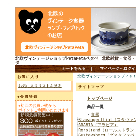
北欧ヴィンテージショップPetaPetaペタペ
北欧雑貨・食器・
タ
カートをみる
｜
マイページへログイ
北欧ヴィンテージショップＰｅｔ
お気に入り
お気に入りリストを見る
サイトマップ
◆会員登録
トップページ
★初回のお買い物から
商品一覧
ポイントご利用いただけます
・
食器
├
Stavangerflint（スタ
├
ARABIA（アラビア）
├
Rorstrand（ロールストラン
├
Gustavsberg（グスタフス