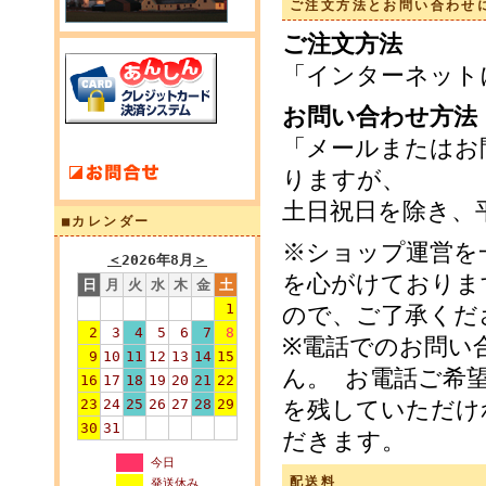
ご注文方法とお問い合わせ
ご注文方法
「インターネット
お問い合わせ方法
「メールまたはお
りますが、
土日祝日を除き、
■カレンダー
※ショップ運営を
＜
2026年8月
＞
を心がけておりま
日
月
火
水
木
金
土
1
ので、ご了承くだ
2
3
4
5
6
7
8
※電話でのお問い
9
10
11
12
13
14
15
ん。 お電話ご希
16
17
18
19
20
21
22
23
24
25
26
27
28
29
を残していただけ
30
31
だきます。
今日
配送料
発送休み