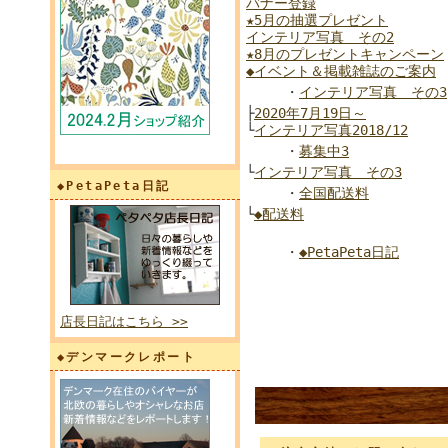
バナー登録
★5月の抽選プレゼント
インテリア写真 その2
★8月のプレゼントキャンペーン
◆イベント＆掲載雑誌のご案内
・
インテリア写真 その3
├
2020年7月19日～
└
インテリア写真2018/12
・
募集中3
└
インテリア写真 その3
◆PetaPeta日記
・
全国配送料
└
◆配送料
・
◆PetaPeta日記
店長日記はこちら >>
◆デンマークレポート