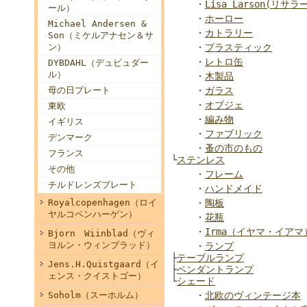
・
Lisa Larson(リサラ
ール）
・
ホーロー
Michael Andersen &
・
カトラリー
Son（ミケルアナセン＆サ
ン）
・
プラスティック
・
レトロ缶
DYBDAHL（デュビュダー
ル）
・
木製品
母の日プレート
・
ガラス
・
オブジェ
東欧
・
編み物
イギリス
・
ファブリック
デンマーク
・
蚤の市のもの
フランス
└
ステンレス
その他
・
フレーム
チルドレンズプレート
・
ハンドメイド
Royalcopenhagen（ロイ
・
陶板
ヤルコペンハーゲン）
・
花瓶
・
Irma（イヤマ・イアマ
Bjorn Wiinblad（ヴィ
ヨルン・ウィンブラッド）
・
ランプ
├
テーブルランプ
Jens.H.Quistgaard（イ
├
ペンダントランプ
ェンス・クイストゴー）
└
シェード
Soholm（スーホルム）
・
北欧のヴィンテージ本