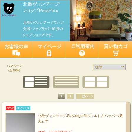
1 / 2ページ
（全26件）
1
2
次へ
NEW
PICK UP
北欧ヴィンテージ/Stavangerflint/ソルト＆ペッパー/農
夫と牛