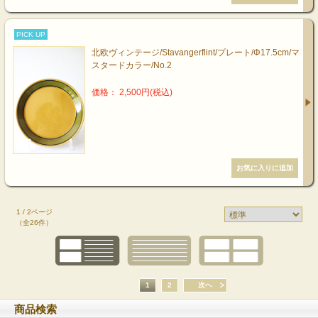
PICK UP
北欧ヴィンテージ/Stavangerflint/プレート/Φ17.5cm/マ
スタードカラー/No.2
価格： 2,500円(税込)
1 / 2ページ
（全26件）
1
2
次へ
商品検索