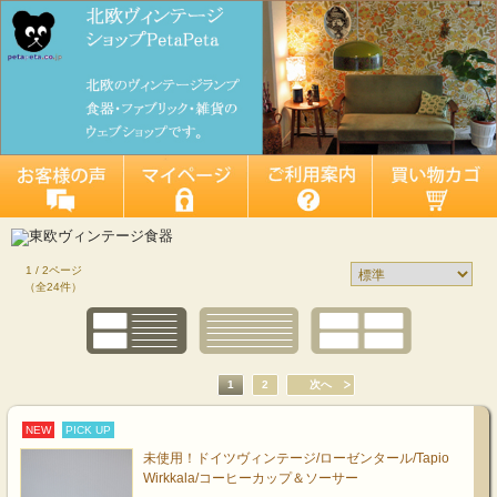
1 / 2ページ
（全24件）
1
2
次へ
NEW
PICK UP
未使用！ドイツヴィンテージ/ローゼンタール/Tapio
Wirkkala/コーヒーカップ＆ソーサー