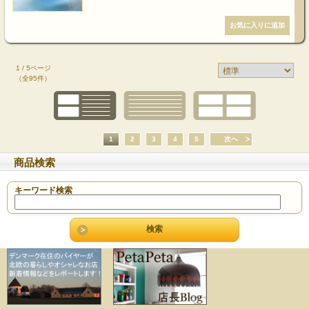
1 / 5ページ
（全95件）
1
2
3
4
5
次へ
商品検索
キーワード検索