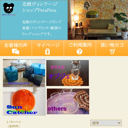
1 / 5ページ
（全95件）