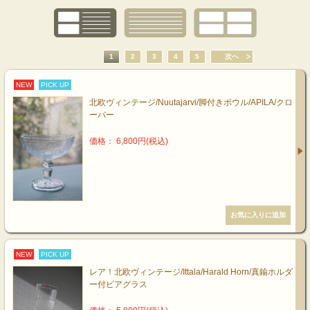
1
2
3
4
5
次へ
NEW
PICK UP
北欧ヴィンテージ/Nuutajarvi/脚付きボウル/APILA/クロ
ーバー
価格： 6,800円(税込)
NEW
PICK UP
レア！北欧ヴィンテージ/Ittala/Harald Horn/真鍮ホルダ
ー付ビアグラス