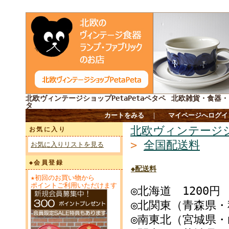
北欧ヴィンテージショップPetaPetaペタペ
北欧雑貨・食器・
タ
カートをみる
｜
マイページへログイ
北欧ヴィンテージシ
お気に入り
>
全国配送料
お気に入りリストを見る
◆会員登録
◆配送料
★初回のお買い物から
ポイントご利用いただけます
◎北海道 1200円
◎北関東（青森県・
◎南東北（宮城県・