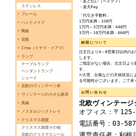
・あと払い（ペイディ）
ステンレス
・楽天Pay
フレーム
「代引き手数料」
1万円未満：330円
ハンドメイド
1万円～3万円未満：440円
陶板
3万円～10万円未満：660円
花瓶
納期について
Irma（イヤマ・イアマ）
注文日より4～8営業日以内の
ランプ
します。
ご指定がない場合、注文日より
テーブルランプ
す。
ペンダントランプ
※大雪、台風などの天候状況に
シェード
る可能性がございます。ご了承
北欧のヴィンテージ本
お問い合わせ
ヴィンテージの小さな家具
北欧ヴィンテージシ
真鍮
オフィス：〒125-
ノスタルジックトレイ
クリスマス雑貨
電話番号：03-5876
クリスマス雑貨その他
運営責任者：利根川 
北欧のクリスマスシール