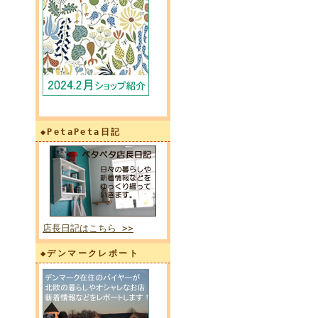
◆PetaPeta日記
店長日記はこちら >>
◆デンマークレポート