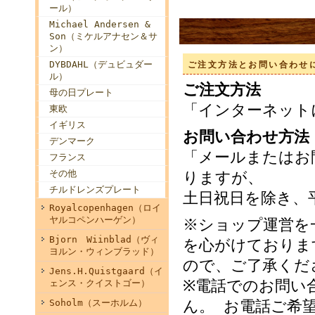
ール）
Michael Andersen &
Son（ミケルアナセン＆サ
ン）
DYBDAHL（デュビュダー
ご注文方法とお問い合わせ
ル）
ご注文方法
母の日プレート
「インターネット
東欧
イギリス
お問い合わせ方法
デンマーク
「メールまたはお
フランス
その他
りますが、
チルドレンズプレート
土日祝日を除き、
Royalcopenhagen（ロイ
ヤルコペンハーゲン）
※ショップ運営を
Bjorn Wiinblad（ヴィ
を心がけておりま
ヨルン・ウィンブラッド）
ので、ご了承くだ
Jens.H.Quistgaard（イ
※電話でのお問い
ェンス・クイストゴー）
Soholm（スーホルム）
ん。 お電話ご希