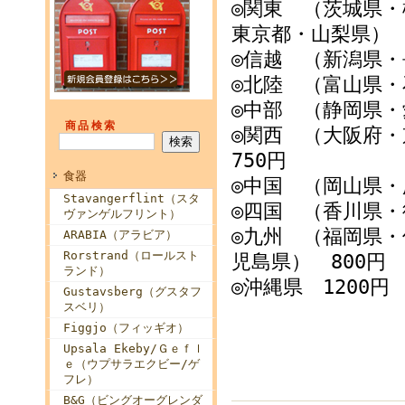
◎関東 （茨城県
東京都・山梨県） 
◎信越 （新潟県・
◎北陸 （富山県・
◎中部 （静岡県・
商品検索
◎関西 （大阪府
750円
食器
◎中国 （岡山県
Stavangerflint（スタ
◎四国 （香川県・
ヴァンゲルフリント）
◎九州 （福岡県
ARABIA（アラビア）
Rorstrand（ロールスト
児島県） 800円
ランド）
◎沖縄県 1200円
Gustavsberg（グスタフ
スベリ）
Figgjo（フィッギオ）
Upsala Ekeby/Ｇｅｆｌ
ｅ（ウプサラエクビー/ゲ
フレ）
B&G（ビングオーグレンダ