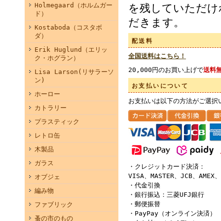
Holmegaard（ホルムガー
を残していただけ
ド）
だきます。
Kostaboda（コスタボ
ダ）
配送料
Erik Huglund（エリッ
全国送料はこちら！
ク・ホグラン）
20,000円のお買い上げで
送料
Lisa Larson(リサラーソ
ン)
お支払いについて
ホーロー
お支払いは以下の方法がご選択
カトラリー
プラスティック
レトロ缶
木製品
ガラス
・クレジットカード決済：
VISA、MASTER、JCB、AMEX、
オブジェ
・代金引換
編み物
・銀行振込：三菱UFJ銀行
・郵便振替
ファブリック
・PayPay（オンライン決済）
蚤の市のもの