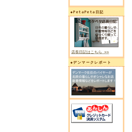
◆PetaPeta日記
店長日記はこちら >>
◆デンマークレポート