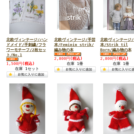
北欧ヴィンテージ/ハン
北欧ヴィンテージ/手芸
北欧ヴィンテージ/
ドメイド/手刺繍/フラ
本/Feminin strik/
本/Strik til
ワーモチーフ/2枚セッ
編み物の本
Born/編み物の本
ト/No.1
2,800円
(税込)
2,800円
(税込)
1,500円
(税込)
在庫 1冊
在庫 1冊
在庫 1セット