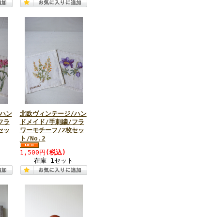
ハン
北欧ヴィンテージ/ハン
フラ
ドメイド/手刺繍/フラ
セッ
ワーモチーフ/2枚セッ
ト/No.2
1,500円
(税込)
在庫 1セット