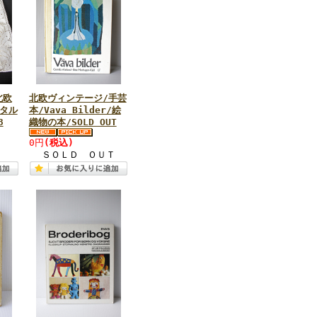
北欧
北欧ヴィンテージ/手芸
タル
本/Vava Bilder/絵
3
織物の本/SOLD OUT
0円
(税込)
ＳＯＬＤ ＯＵＴ