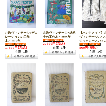
北欧ヴィンテージ/デコ
北欧ヴィンテージ/紙粘
【ハンドメイド】
レーションの工作
土の工作本/1995年
ヴィンテージ/ノス
本/1992年
ジックレース/No.
2,800円
(税込)
1,800円
(税込)
在庫 1冊
500円
(税込)
在庫 1冊
在庫 1個