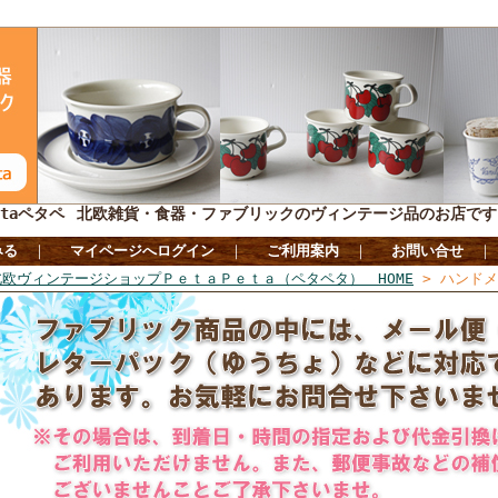
taペタペ
北欧雑貨・食器・ファブリックのヴィンテージ品のお店です
みる
｜
マイページへログイン
｜
ご利用案内
｜
お問い合せ
北欧ヴィンテージショップＰｅｔａＰｅｔａ（ペタペタ） HOME
> ハンド