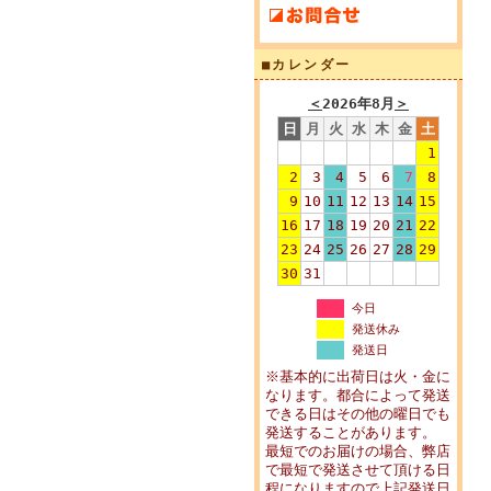
■カレンダー
＜
2026年8月
＞
日
月
火
水
木
金
土
1
2
3
4
5
6
7
8
9
10
11
12
13
14
15
16
17
18
19
20
21
22
23
24
25
26
27
28
29
30
31
今日
発送休み
発送日
※基本的に出荷日は火・金に
なります。都合によって発送
できる日はその他の曜日でも
発送することがあります。
最短でのお届けの場合、弊店
で最短で発送させて頂ける日
程になりますので上記発送日