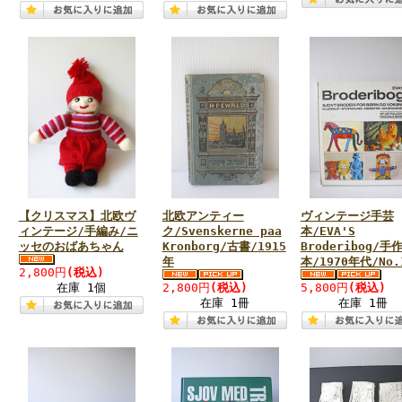
【クリスマス】北欧ヴ
北欧アンティー
ヴィンテージ手芸
ィンテージ/手編み/ニ
ク/Svenskerne paa
本/EVA'S
ッセのおばあちゃん
Kronborg/古書/1915
Broderibog/手
年
本/1970年代/No.
2,800円
(税込)
在庫 1個
2,800円
(税込)
5,800円
(税込)
在庫 1冊
在庫 1冊