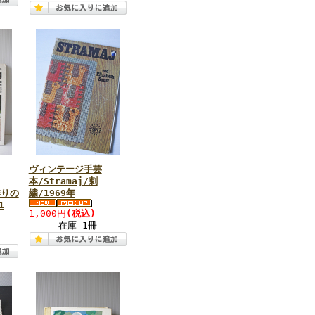
ヴィンテージ手芸
本/Stramaj/刺
作りの
繍/1969年
1
1,000円
(税込)
在庫 1冊