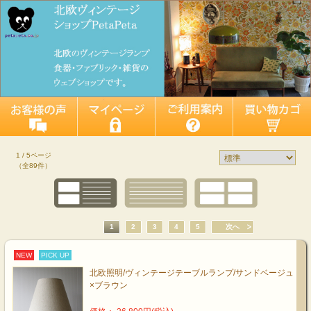
1 / 5ページ
（全89件）
1
2
3
4
5
次へ
NEW
PICK UP
北欧照明/ヴィンテージテーブルランプ/サンドベージュ
×ブラウン