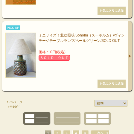
PICK UP
ミニサイズ！北欧照明/Soholm（スーホルム）/ヴィン
テージテーブルランプ/ペールグリーン/SOLD OUT
価格： 0円(税込)
ＳＯＬＤ ＯＵＴ
1 / 5ページ
（全89件）
1
2
3
4
5
次へ