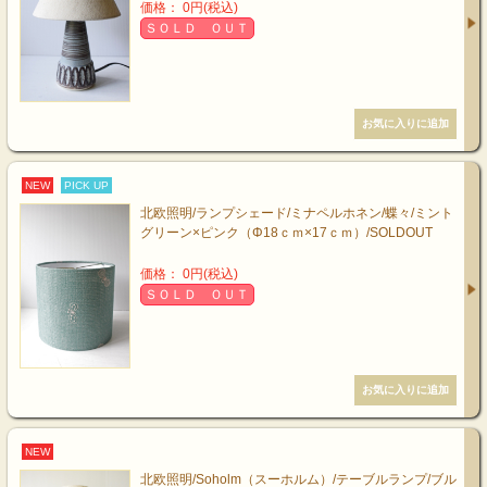
価格： 0円(税込)
ＳＯＬＤ ＯＵＴ
NEW
PICK UP
北欧照明/ランプシェード/ミナペルホネン/蝶々/ミント
グリーン×ピンク（Φ18ｃｍ×17ｃｍ）/SOLDOUT
価格： 0円(税込)
ＳＯＬＤ ＯＵＴ
NEW
北欧照明/Soholm（スーホルム）/テーブルランプ/ブル