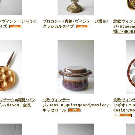
/ヴィンテージろうそ
ブロカント/真鍮/ヴィンテージ燭台/
北欧ヴィン
イズ
クラシカルタイプ
ジ/Stava
掛け/WEDDI
/チーク×銅製/パン
北欧ヴィンテー
北欧ヴィンテ
/Φ15cm、全長
ジ/Jens.H.Quistgaard/Mexico/
ッギオ）tur
キャセロール
design/
ト