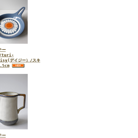
テー
/turi‐
daisy(デイジー）/スキ
.5cm
テー