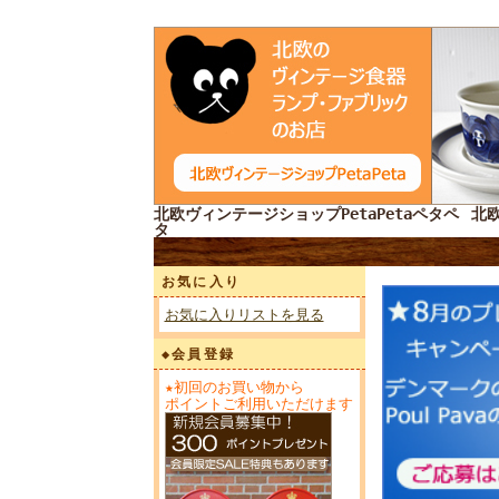
北欧ヴィンテージショップPetaPetaペタペ
北
タ
お気に入り
お気に入りリストを見る
◆会員登録
★初回のお買い物から
ポイントご利用いただけます