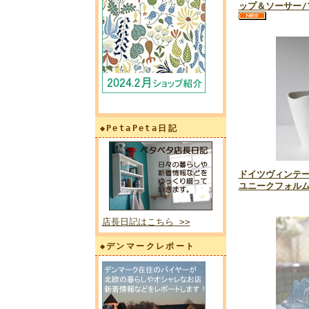
ップ＆ソーサー/ブ
◆PetaPeta日記
ドイツヴィンテー
ユニークフォル
店長日記はこちら >>
◆デンマークレポート