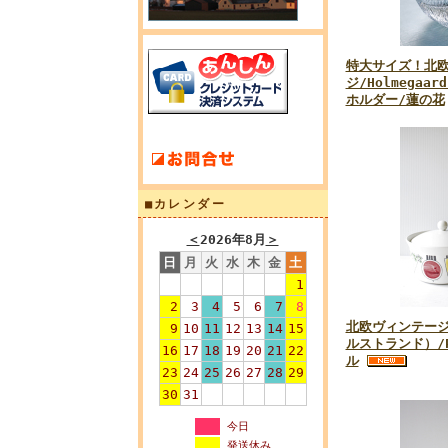
特大サイズ！北
ジ/Holmega
ホルダー/蓮の花
■カレンダー
＜
2026年8月
＞
日
月
火
水
木
金
土
1
2
3
4
5
6
7
8
北欧ヴィンテージ/
9
10
11
12
13
14
15
ルストランド）/P
16
17
18
19
20
21
22
ル
23
24
25
26
27
28
29
30
31
今日
発送休み