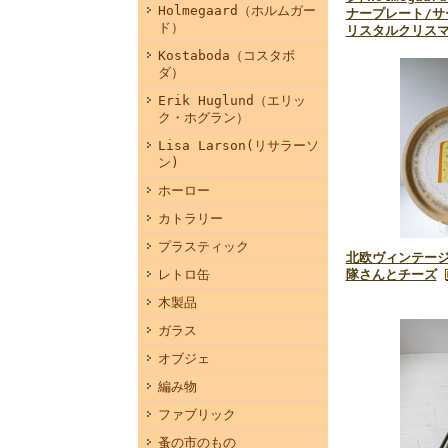
Holmegaard（ホルムガー
ナープレート/サ
ド）
リスタルクリス
Kostaboda（コスタボ
ダ）
Erik Huglund（エリッ
ク・ホグラン）
Lisa Larson(リサラーソ
ン)
ホーロー
カトラリー
プラスティック
北欧ヴィンテージ
隊さんとチーズ
レトロ缶
木製品
ガラス
オブジェ
編み物
ファブリック
蚤の市のもの