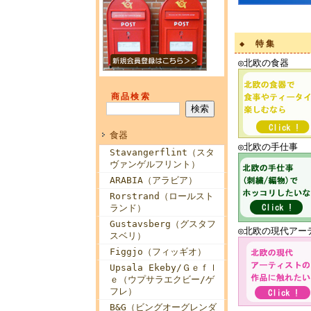
◆ 特集
◎北欧
商品検索
食器
◎北欧の
Stavangerflint（スタ
ヴァンゲルフリント）
ARABIA（アラビア）
Rorstrand（ロールスト
ランド）
Gustavsberg（グスタフ
◎北欧の現
スベリ）
Figgjo（フィッギオ）
Upsala Ekeby/Ｇｅｆｌ
ｅ（ウプサラエクビー/ゲ
フレ）
B&G（ビングオーグレンダ