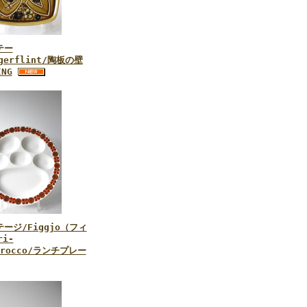
テー
ngerflint/陶板の壁
NG
ージ/Figgjo（フィ
i‐
Morocco/ランチプレー