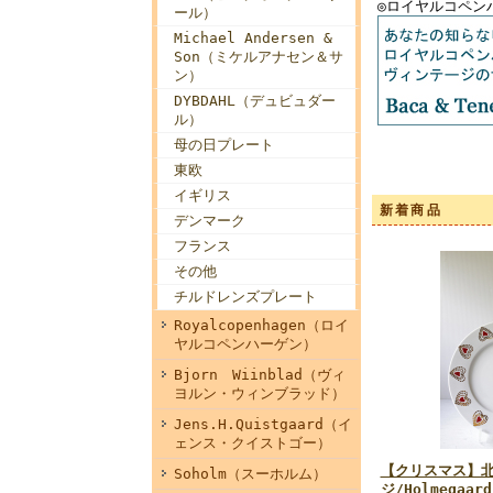
◎ロイヤルコペン
ール）
Michael Andersen &
Son（ミケルアナセン＆サ
ン）
DYBDAHL（デュビュダー
ル）
母の日プレート
東欧
イギリス
新着商品
デンマーク
フランス
その他
チルドレンズプレート
Royalcopenhagen（ロイ
ヤルコペンハーゲン）
Bjorn Wiinblad（ヴィ
ヨルン・ウィンブラッド）
Jens.H.Quistgaard（イ
ェンス・クイストゴー）
【クリスマス】
Soholm（スーホルム）
ジ/Holmegaa