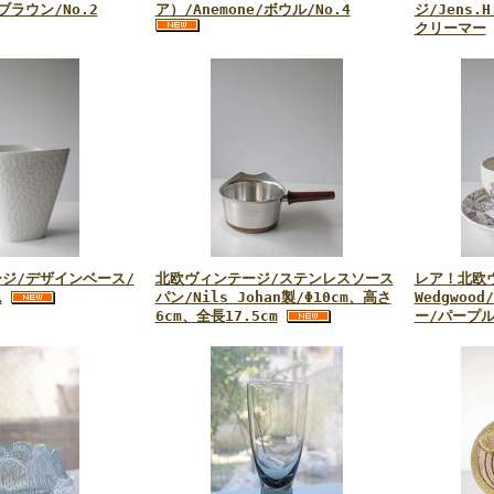
ラウン/No.2
ア）/Anemone/ボウル/No.4
ジ/Jens.H
クリーマー
ジ/デザインベース/
北欧ヴィンテージ/ステンレスソース
レア！北欧ヴ
ム
パン/Nils Johan製/Φ10cm、高さ
Wedgwoo
6cm、全長17.5cm
ー/パープル/