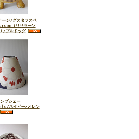
テージ/グスタフスベ
Larson（リサラーソ
EL/ブルドッグ
ランプシェー
ahls/ネイビー×オレン