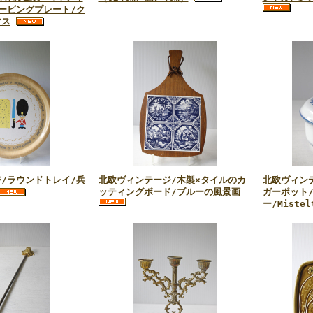
ービングプレート/ク
マス
/ラウンドトレイ/兵
北欧ヴィンテージ/木製×タイルのカ
北欧ヴィンテ
ッティングボード/ブルーの風景画
ガーポット
ー/Mistel