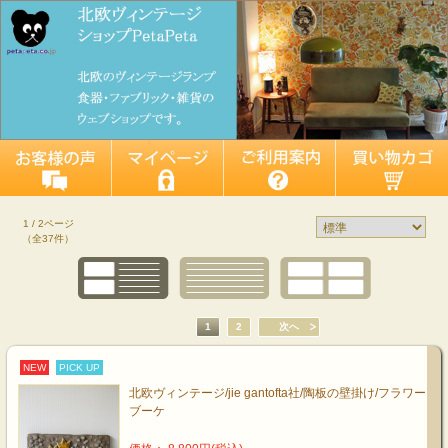
1 / 2ページ
（全37件）
1
2
次へ
NEW
PICK UP
北欧ヴィンテージ/jie gantofta社/陶板の壁掛け/フラワー
ブーケ