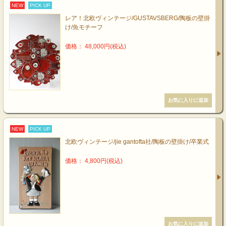
NEW
PICK UP
レア！北欧ヴィンテージ/GUSTAVSBERG/陶板の壁掛
け/魚モチーフ
価格： 48,000円(税込)
NEW
PICK UP
北欧ヴィンテージ/jie gantofta社/陶板の壁掛け/卒業式
価格： 4,800円(税込)