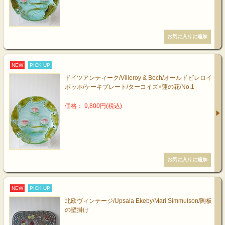
NEW
PICK UP
ドイツアンティーク/Villeroy & Boch/オールドビレロイ
ボッホ/ケーキプレート/ターコイズ×蓮の花/No.1
価格： 9,800円(税込)
NEW
PICK UP
北欧ヴィンテージ/Upsala Ekeby/Mari Simmulson/陶板
の壁掛け