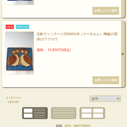
NEW
PICK UP
北欧ヴィンテージ/SOHOLM（スーホルム）/陶板の壁
掛け/フクロウ
価格： 15,800円(税込)
1 / 2ページ
（全37件）
1
2
次へ