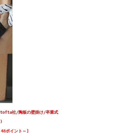
ntofta社/陶板の壁掛け/卒業式
)
48ポイント～]