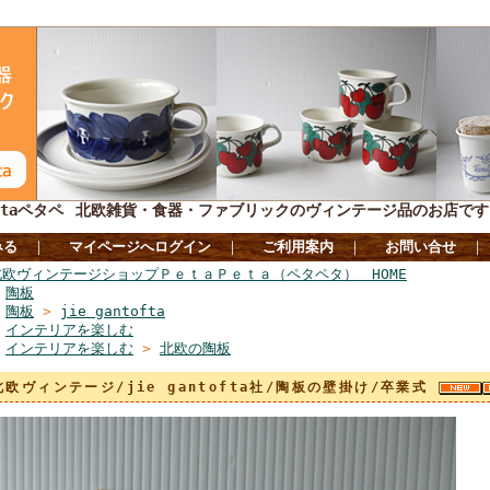
taペタペ
北欧雑貨・食器・ファブリックのヴィンテージ品のお店です
みる
｜
マイページへログイン
｜
ご利用案内
｜
お問い合せ
北欧ヴィンテージショップＰｅｔａＰｅｔａ（ペタペタ） HOME
>
陶板
>
陶板
>
jie gantofta
>
インテリアを楽しむ
>
インテリアを楽しむ
>
北欧の陶板
北欧ヴィンテージ/jie gantofta社/陶板の壁掛け/卒業式