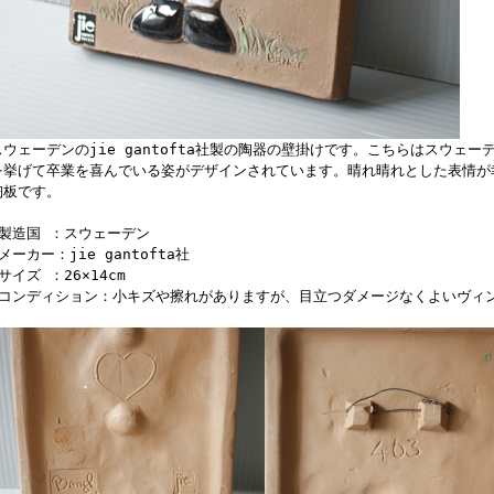
スウェーデンのjie gantofta社製の陶器の壁掛けです。こちらはスウェ
を挙げて卒業を喜んでいる姿がデザインされています。晴れ晴れとした表情が
陶板です。
■製造国 ：スウェーデン
メーカー：jie gantofta社
サイズ ：26×14cm
■コンディション：小キズや擦れがありますが、目立つダメージなくよいヴィ