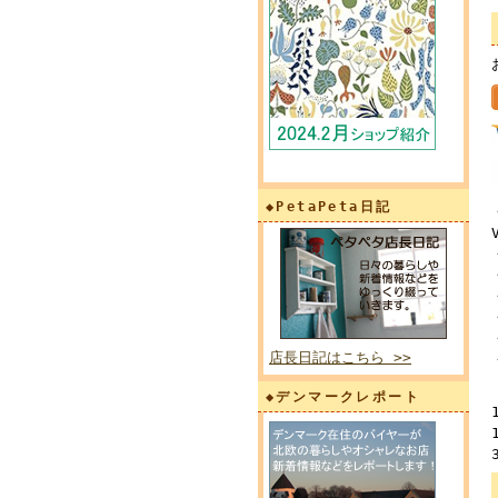
◆PetaPeta日記
店長日記はこちら >>
◆デンマークレポート