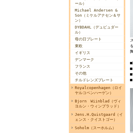
ール）
Michael Andersen &
Son（ミケルアナセン＆サ
ン）
DYBDAHL（デュビュダー
ル）
母の日プレート
東欧
イギリス
デンマーク
フランス
■
その他
■
チルドレンズプレート
Royalcopenhagen（ロイ
ヤルコペンハーゲン）
Bjorn Wiinblad（ヴィ
ヨルン・ウィンブラッド）
Jens.H.Quistgaard（イ
ェンス・クイストゴー）
Soholm（スーホルム）