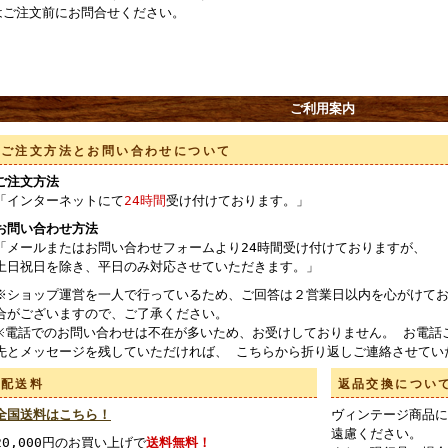
はご注文前にお問合せください。
ご利用案内
ご注文方法とお問い合わせについて
ご注文方法
「インターネットにて
24時間
受け付けております。」
お問い合わせ方法
「メールまたはお問い合わせフォームより24時間受け付けておりますが、
土日祝日を除き、平日のみ対応させていただきます。」
※ショップ運営を一人で行っているため、ご回答は２営業日以内を心がけてお
合がございますので、ご了承ください。
※電話でのお問い合わせは不在が多いため、お受けしておりません。 お電話
先とメッセージを残していただければ、 こちらから折り返しご連絡させてい
配送料
返品交換につい
全国送料はこちら！
ヴィンテージ商品に
遠慮ください。
20,000円のお買い上げで
送料無料！