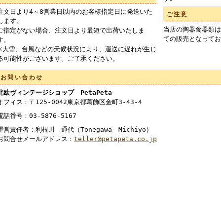
注文日より4～8営業日以内のお客様指定日に発送いた
ご注意
します。
当店の陶器食器類は
ご指定がない場合、注文日より最短で出荷いたしま
ての販売となってお
す。
※大雪、台風などの天候状況により、運送に遅れが生じ
る可能性がございます。ご了承ください。
お問い合わせ
北欧ヴィンテージショップ PetaPeta
オフィス：〒125-0042東京都葛飾区金町3-43-4
電話番号：03-5876-5167
運営責任者：利根川 通代（Tonegawa Michiyo）
お問合せメールアドレス：
teller@petapeta.co.jp