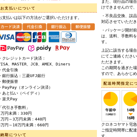
また、現行品の場合
けできませんので、
お支払いについて
・不良品交換、誤品
お支払いは以下の方法がご選択いただけます。
対応させていただき
・パッケージ開封前
は、送料、手数料を
す。
上記に該当する場合
にてご連絡ください
・クレジットカード決済：
ただきます。
VISA、MASTER、JCB、AMEX、Diners
この期間を過ぎた場
・代金引換
すので、あらかじめ
・銀行振込：三菱UFJ銀行
・郵便振替
配送時間指定に
・PayPay（オンライン決済）
・あと払い（ペイディ）
・楽天Pay
「代引き手数料」
1万円未満：330円
1万円～3万円未満：440円
クロネコヤマト宅急
3万円～10万円未満：660円
ご指定時間帯に配達
納期について
す。