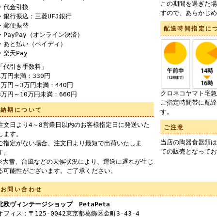
この期間を過ぎた場
・代金引換
すので、あらかじめ
・銀行振込：三菱UFJ銀行
・郵便振替
配送時間指定に
・PayPay（オンライン決済）
・あと払い（ペイディ）
・楽天Pay
「代引き手数料」
1万円未満：330円
1万円～3万円未満：440円
クロネコヤマト宅急
3万円～10万円未満：660円
ご指定時間帯に配達
納期について
す。
注文日より4～8営業日以内のお客様指定日に発送いた
ご注意
します。
当店の陶器食器類は
ご指定がない場合、注文日より最短で出荷いたしま
ての販売となってお
す。
※大雪、台風などの天候状況により、運送に遅れが生じ
る可能性がございます。ご了承ください。
お問い合わせ
北欧ヴィンテージショップ PetaPeta
オフィス：〒125-0042東京都葛飾区金町3-43-4