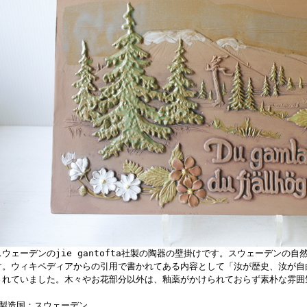
スウェーデンのjie gantofta社製の陶器の壁掛けです。スウェーデンの
す。ウィキペディアからの引用で書かれてある内容として「汝が歴史、汝が自
されていました。木々やお花部分以外は、釉薬がかけられておらず素朴な雰囲
■製造国：スウェーデン