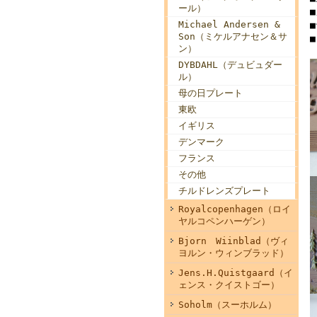
ール）
■
Michael Andersen &
■
Son（ミケルアナセン＆サ
ン）
DYBDAHL（デュビュダー
ル）
母の日プレート
東欧
イギリス
デンマーク
フランス
その他
チルドレンズプレート
Royalcopenhagen（ロイ
ヤルコペンハーゲン）
Bjorn Wiinblad（ヴィ
ヨルン・ウィンブラッド）
Jens.H.Quistgaard（イ
ェンス・クイストゴー）
Soholm（スーホルム）