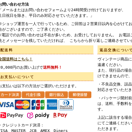
お問い合わせ方法
「メールまたはお問い合わせフォームより24時間受け付けておりますが、
土日祝日を除き、平日のみ対応させていただきます。」
※ショップ運営を一人で行っているため、ご回答は２営業日以内を心がけてお
合がございますので、ご了承ください。
※電話でのお問い合わせは不在が多いため、お受けしておりません。 お電話
先とメッセージを残していただければ、 こちらから折り返しご連絡させてい
配送料
返品交換につい
全国送料はこちら！
ヴィンテージ商品に
遠慮ください。
20,000円のお買い上げで
送料無料！
また、現行品の場合
けできませんので、
お支払いについて
・不良品交換、誤品
お支払いは以下の方法がご選択いただけます。
対応させていただき
・パッケージ開封前
は、送料、手数料を
す。
上記に該当する場合
にてご連絡ください
・クレジットカード決済：
ただきます。
VISA、MASTER、JCB、AMEX、Diners