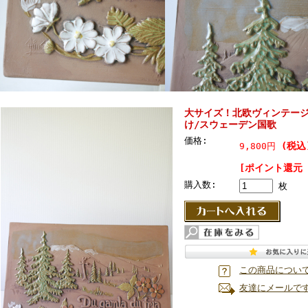
大サイズ！北欧ヴィンテージ/j
け/スウェーデン国歌
価格:
(税込
9,800円
[ポイント還元 
購入数:
枚
この商品につい
友達にメールで