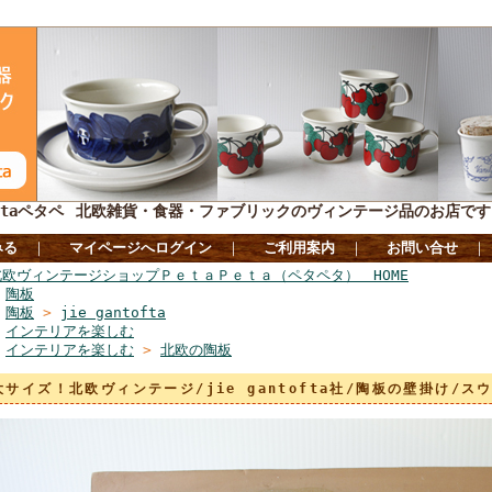
taペタペ
北欧雑貨・食器・ファブリックのヴィンテージ品のお店です
みる
｜
マイページへログイン
｜
ご利用案内
｜
お問い合せ
北欧ヴィンテージショップＰｅｔａＰｅｔａ（ペタペタ） HOME
>
陶板
>
陶板
>
jie gantofta
>
インテリアを楽しむ
>
インテリアを楽しむ
>
北欧の陶板
大サイズ！北欧ヴィンテージ/jie gantofta社/陶板の壁掛け/