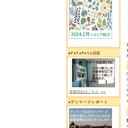
◆PetaPeta日記
店長日記はこちら >>
◆デンマークレポート