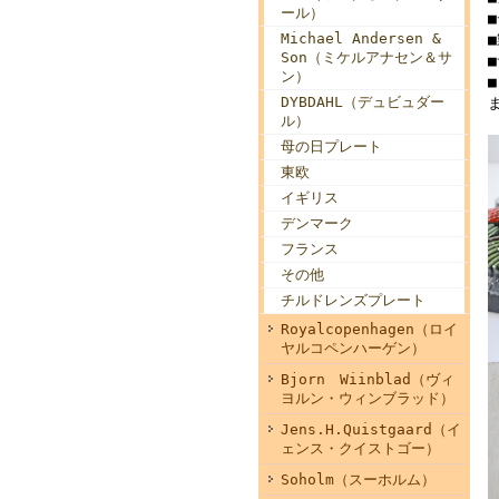
ール）
Michael Andersen &
Son（ミケルアナセン＆サ
■
ン）
DYBDAHL（デュビュダー
ル）
母の日プレート
東欧
イギリス
デンマーク
フランス
その他
チルドレンズプレート
Royalcopenhagen（ロイ
ヤルコペンハーゲン）
Bjorn Wiinblad（ヴィ
ヨルン・ウィンブラッド）
Jens.H.Quistgaard（イ
ェンス・クイストゴー）
Soholm（スーホルム）