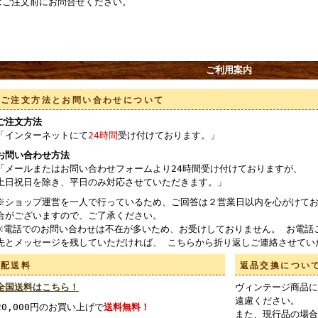
はご注文前にお問合せください。
ご利用案内
ご注文方法とお問い合わせについて
ご注文方法
「インターネットにて
24時間
受け付けております。」
お問い合わせ方法
「メールまたはお問い合わせフォームより24時間受け付けておりますが、
土日祝日を除き、平日のみ対応させていただきます。」
※ショップ運営を一人で行っているため、ご回答は２営業日以内を心がけてお
合がございますので、ご了承ください。
※電話でのお問い合わせは不在が多いため、お受けしておりません。 お電話
先とメッセージを残していただければ、 こちらから折り返しご連絡させてい
配送料
返品交換につい
全国送料はこちら！
ヴィンテージ商品に
遠慮ください。
20,000円のお買い上げで
送料無料！
また、現行品の場合