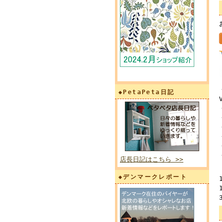
◆PetaPeta日記
店長日記はこちら >>
◆デンマークレポート