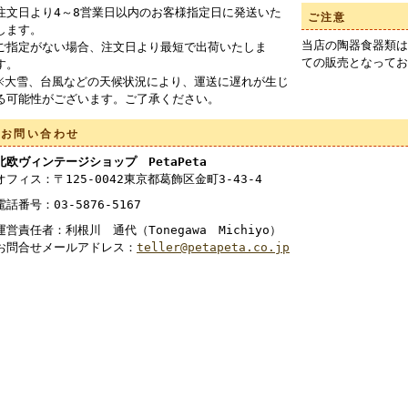
注文日より4～8営業日以内のお客様指定日に発送いた
ご注意
します。
当店の陶器食器類は
ご指定がない場合、注文日より最短で出荷いたしま
ての販売となってお
す。
※大雪、台風などの天候状況により、運送に遅れが生じ
る可能性がございます。ご了承ください。
お問い合わせ
北欧ヴィンテージショップ PetaPeta
オフィス：〒125-0042東京都葛飾区金町3-43-4
電話番号：03-5876-5167
運営責任者：利根川 通代（Tonegawa Michiyo）
お問合せメールアドレス：
teller@petapeta.co.jp