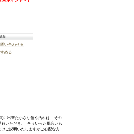
280ポイント～]
て問い合わせる
すすめる
の間に出来た小さな傷や汚れは、その
理解いただき、 そういった風合いも
だけご説明いたしますがご心配な方