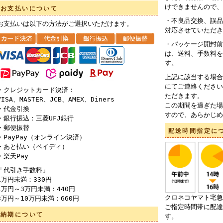
けできませんので、
お支払いについて
・不良品交換、誤品
お支払いは以下の方法がご選択いただけます。
対応させていただき
・パッケージ開封前
は、送料、手数料を
す。
上記に該当する場合
にてご連絡ください
・クレジットカード決済：
ただきます。
VISA、MASTER、JCB、AMEX、Diners
この期間を過ぎた場
・代金引換
すので、あらかじめ
・銀行振込：三菱UFJ銀行
・郵便振替
配送時間指定に
・PayPay（オンライン決済）
・あと払い（ペイディ）
・楽天Pay
「代引き手数料」
1万円未満：330円
1万円～3万円未満：440円
クロネコヤマト宅急
3万円～10万円未満：660円
ご指定時間帯に配達
納期について
す。