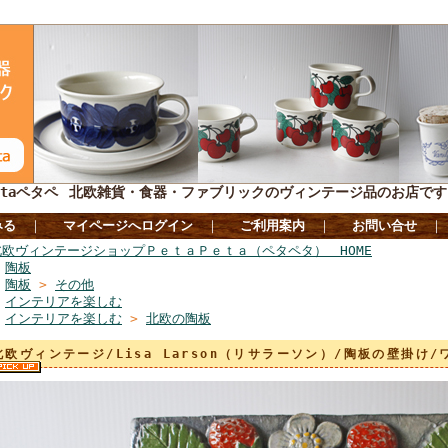
taペタペ
北欧雑貨・食器・ファブリックのヴィンテージ品のお店です
みる
｜
マイページへログイン
｜
ご利用案内
｜
お問い合せ
北欧ヴィンテージショップＰｅｔａＰｅｔａ（ペタペタ） HOME
>
陶板
>
陶板
>
その他
>
インテリアを楽しむ
>
インテリアを楽しむ
>
北欧の陶板
北欧ヴィンテージ/Lisa Larson（リサラーソン）/陶板の壁掛