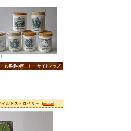
！
｜
お客様の声
｜
サイトマップ
け/ワイルドストロベリー