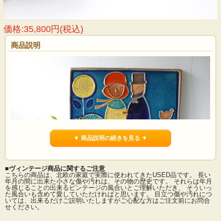
価格:35,800円(税込)
商品説明
▼ 商品説明の続きを見る ▼
■ヴィンテージ商品に関するご注意
こちらの商品は、北欧の家庭で実際に使われてきたUSED品です。 長い
年月の間に出来た小さな傷や汚れは、その物の歴史です。 それらは年月
を感じることの出来るビンテージの風合いとご理解いただき、 そういっ
た風合いも含めて愛していただければと思います。 目立つ傷や汚れにつ
デンマーク、SOHOLM（スーホルム）社の陶板の壁掛けです。馬車に乗った男女
いては、出来るだけご説明いたしますがご心配な方はご注文前にお問合
がデザインされています。ガラス質の釉薬がカラフルに配されていて、お部屋を
せください。
華やかにしてくれそうです。今回入荷分は縦横32センチ、厚みが3センチととても
大きなサイズで存在感があります。陶板ですので雨風などに強く、現地ではお庭