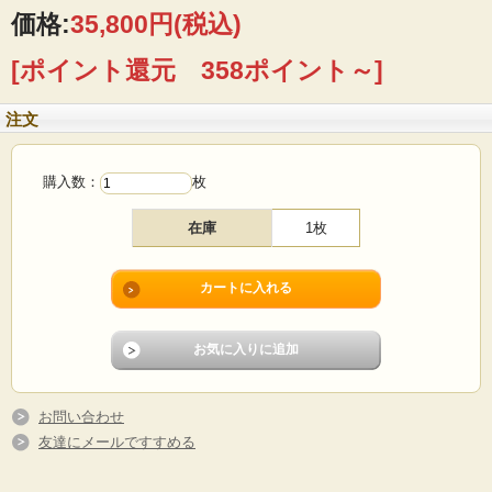
の外壁などに飾られることも多いです。色合いがとても素敵ですのでおススメの
価格:
35,800円
(税込)
陶板です。
[ポイント還元 358ポイント～]
※SOHOLM社は、デンマークの小さな島（ボーホルム島）に1835年から1996年ま
で存在した名窯です。ぽってりとした厚みのあるフォルムが多く、懐かしさを感
じさせる素晴らしい作品を残してきました。
注文
■製造国：デンマーク
■メーカー：SOHOLM（スーホルム）
■サイズ ：33×33cm、厚み3cm
購入数：
枚
■年代 ：1970年代
■コンディション：目立つダメージなく、よいヴィンテージコンディションです。
在庫
1枚
お問い合わせ
友達にメールですすめる