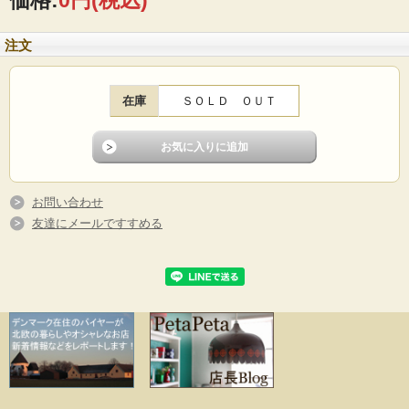
価格:
0円
(税込)
ため、時代によって刻印が違っております。初期のものはシール刻印だったので
経年によって剥がれています。
注文
■製造国：デンマーク
■デザイン：Jens.H.Quistgaard（イェンス・クイストゴー）/B&G
■サイズ ：Φ16.5cm
■年代 ：1970年代～1980年代
在庫
ＳＯＬＤ ＯＵＴ
■コンディション：目立つダメージなくよいヴィンテージコンディションです。
お問い合わせ
友達にメールですすめる