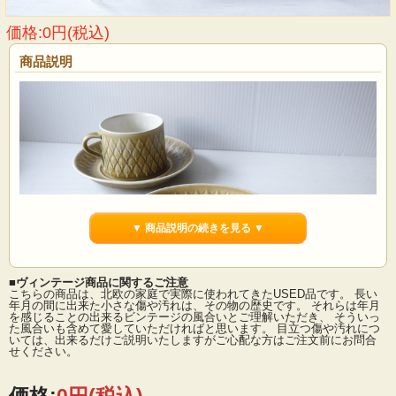
価格:0円(税込)
商品説明
▼ 商品説明の続きを見る ▼
■ヴィンテージ商品に関するご注意
こちらの商品は、北欧の家庭で実際に使われてきたUSED品です。 長い
年月の間に出来た小さな傷や汚れは、その物の歴史です。 それらは年月
を感じることの出来るビンテージの風合いとご理解いただき、 そういっ
た風合いも含めて愛していただければと思います。 目立つ傷や汚れにつ
デンマーク、イェンス・クイストゴー（Jens.H.Quistgaard）デザインreliefシリー
いては、出来るだけご説明いたしますがご心配な方はご注文前にお問合
ズのケーキプレートです。葉っぱの形をモチーフにした絵柄が素敵なシリーズで
せください。
す。マットな釉薬を使用しているため、落ち着いた雰囲気を醸しだしています。
※レリーフシリーズは、当時人気を博したため3社に渡って製造されました。その