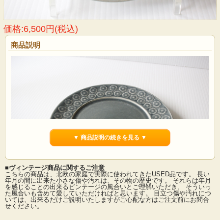
価格:6,500円(税込)
商品説明
▼ 商品説明の続きを見る ▼
■ヴィンテージ商品に関するご注意
こちらの商品は、北欧の家庭で実際に使われてきたUSED品です。 長い
年月の間に出来た小さな傷や汚れは、その物の歴史です。 それらは年月
を感じることの出来るビンテージの風合いとご理解いただき、 そういっ
た風合いも含めて愛していただければと思います。 目立つ傷や汚れにつ
デンマーク、Jens.H.Quistgaard（イェンス・クイストゴー）デザインAzurシリー
いては、出来るだけご説明いたしますがご心配な方はご注文前にお問合
ズのケーキプレートです。杏の花の可愛らしいモチーフでありながら、ブルーグ
せください。
レーの落ち着いた色合いが甘くなりすぎず素敵です。ツヤのないマットな釉薬が
使われており、見ていてホッと和む雰囲気を持っています。こちらは１点１点釉