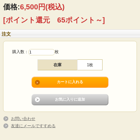
薬の濃さや形状が微妙に違います。工業製品とは違う手作りの良さをお楽しみ下
価格:
6,500円
(税込)
さい。
[ポイント還元 65ポイント～]
■製造国：デンマーク
■デザイン：Jens.H.Quistgaard（イェンス・クイストゴー）
■メーカー：Kronjyden
注文
■サイズ ：Φ17cm
■コンディション：表面に針先でついたような跡があります。その他目立つダメー
ジなく、よいヴィンテージコンディションです。コンデションを考慮した価格と
なっております。
購入数：
枚
在庫
1枚
お問い合わせ
友達にメールですすめる