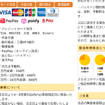
対応させていただき
・パッケージ開封前
は、送料、手数料を
す。
上記に該当する場合
にてご連絡ください
・クレジットカード決済：
ただきます。
VISA、MASTER、JCB、AMEX、Diners
この期間を過ぎた場
・代金引換
すので、あらかじめ
・銀行振込：三菱UFJ銀行
・郵便振替
配送時間指定に
・PayPay（オンライン決済）
・あと払い（ペイディ）
・楽天Pay
「代引き手数料」
1万円未満：330円
1万円～3万円未満：440円
クロネコヤマト宅急
3万円～10万円未満：660円
ご指定時間帯に配達
納期について
す。
注文日より4～8営業日以内のお客様指定日に発送いた
ご注意
します。
当店の陶器食器類は
ご指定がない場合、注文日より最短で出荷いたしま