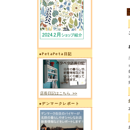
◆PetaPeta日記
店長日記はこちら >>
◆デンマークレポート