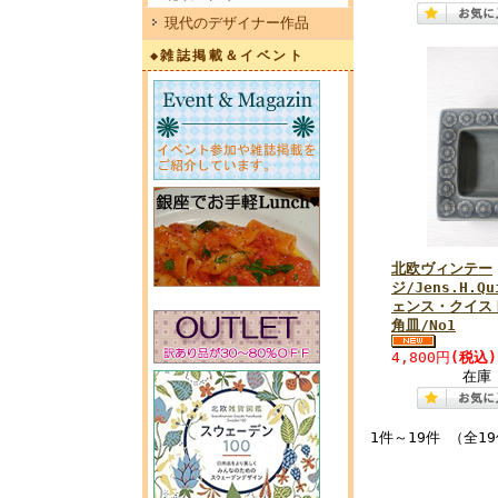
現代のデザイナー作品
◆雑誌掲載＆イベント
北欧ヴィンテー
ジ/Jens.H.Qu
ェンス・クイスト
角皿/No1
4,800円
(税込)
在庫
1件～19件 （全1