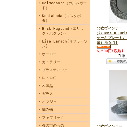
Holmegaard（ホルムガー
ド）
Kostaboda（コスタボ
ダ）
北欧ヴィンテー
Erik Huglund（エリッ
ジ/Jens.H.Quis
ク・ホグラン）
ケーキプレート/（K
Lisa Larson(リサラーソ
窯）/NO.11
ン)
6,500円
(税込)
ホーロー
在庫
カトラリー
プラスティック
レトロ缶
木製品
ガラス
オブジェ
編み物
ファブリック
蚤の市のもの
北欧ヴィンテー