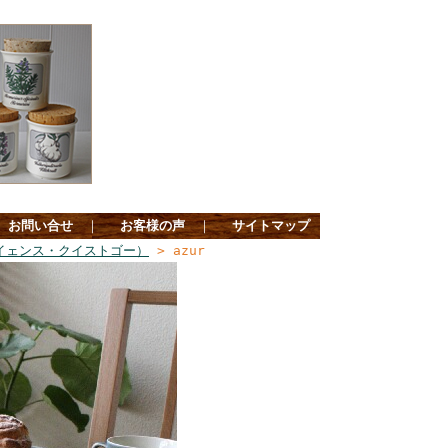
お問い合せ
｜
お客様の声
｜
サイトマップ
rd（イェンス・クイストゴー）
> azur