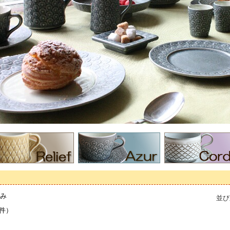
のみ
並
9件）