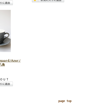
gaard/Azur/
八角
ＯＵＴ
page top