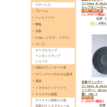
ジ/Jens.H.Quis
ステンレス
カップ＆ソーサー/
フレーム
23,800円
(税込)
ハンドメイド
在庫 
陶板
花瓶
Irma（イヤマ・イアマ）
ランプ
テーブルランプ
ペンダントランプ
シェード
北欧のヴィンテージ本
ヴィンテージの小さな家具
真鍮
北欧ヴィンテー
ジ/Jens.H.Quis
ノスタルジックトレイ
ソーサー/（Kronj
クリスマス雑貨
窯）/NO.3
クリスマス雑貨その他
4,800円
(税込)
在庫
北欧のクリスマスシール