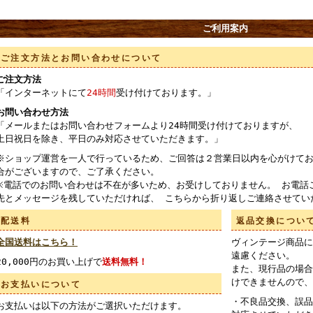
ご利用案内
ご注文方法とお問い合わせについて
ご注文方法
「インターネットにて
24時間
受け付けております。」
お問い合わせ方法
「メールまたはお問い合わせフォームより24時間受け付けておりますが、
土日祝日を除き、平日のみ対応させていただきます。」
※ショップ運営を一人で行っているため、ご回答は２営業日以内を心がけてお
合がございますので、ご了承ください。
※電話でのお問い合わせは不在が多いため、お受けしておりません。 お電話
先とメッセージを残していただければ、 こちらから折り返しご連絡させてい
配送料
返品交換につい
全国送料はこちら！
ヴィンテージ商品に
遠慮ください。
20,000円のお買い上げで
送料無料！
また、現行品の場合
けできませんので、
お支払いについて
・不良品交換、誤品
お支払いは以下の方法がご選択いただけます。