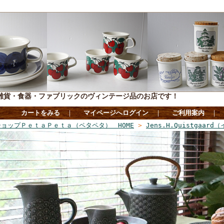
雑貨・食器・ファブリックのヴィンテージ品のお店です！
カートをみる
｜
マイページへログイン
｜
ご利用案内
｜
ョップＰｅｔａＰｅｔａ（ペタペタ） HOME
>
Jens.H.Quistgaa