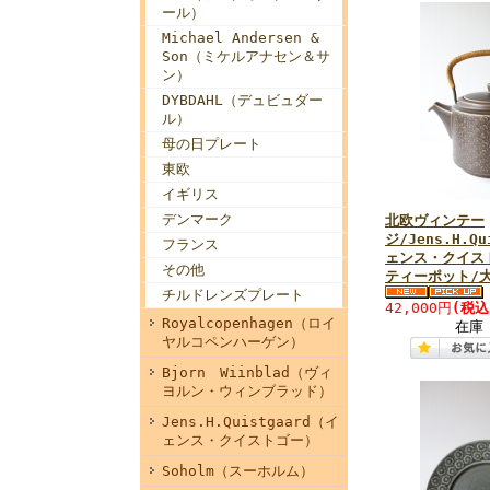
ール）
Michael Andersen &
Son（ミケルアナセン＆サ
ン）
DYBDAHL（デュビュダー
ル）
母の日プレート
東欧
イギリス
デンマーク
北欧ヴィンテー
ジ/Jens.H.Qu
フランス
ェンス・クイスト
その他
ティーポット/
チルドレンズプレート
42,000円
(税込
Royalcopenhagen（ロイ
在庫
ヤルコペンハーゲン）
Bjorn Wiinblad（ヴィ
ヨルン・ウィンブラッド）
Jens.H.Quistgaard（イ
ェンス・クイストゴー）
Soholm（スーホルム）