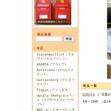
商品検索
食器
Stavangerflint（スタ
ヴァンゲルフリント）
ARABIA（アラビア）
Rorstrand（ロールスト
ランド）
Gustavsberg（グスタフ
スベリ）
商品一覧
Figgjo（フィッギオ）
説明付き
/ 写真
Upsala Ekeby/Ｇｅｆｌ
ｅ（ウプサラエクビー/ゲ
1件～19件 （全1
フレ）
B&G（ビングオーグレンダ