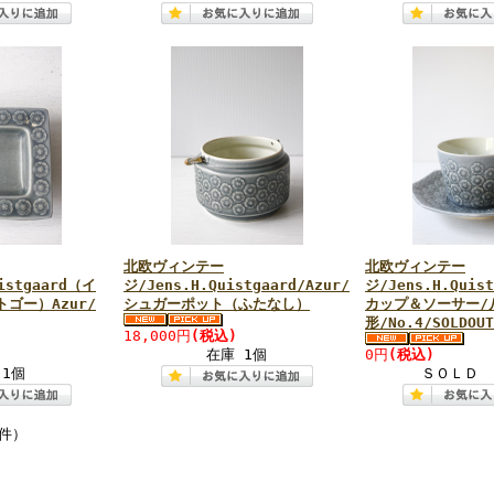
北欧ヴィンテー
北欧ヴィンテー
istgaard（イ
ジ/Jens.H.Quistgaard/Azur/
ジ/Jens.H.Quist
ゴー）Azur/
シュガーポット（ふたなし）
カップ＆ソーサー/
形/No.4/SOLDOUT
18,000円
(税込)
在庫 1個
0円
(税込)
 1個
ＳＯＬＤ 
9件）