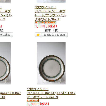
ー
北欧ヴィンテー
/ケーキプ
ジ/Soholm/ケーキプ
ウン×ミル
レート/ブラウン×ミル
.2
クホワイト/No.1
)
3,500円
(税込)
1枚
在庫 1枚
北欧ヴィンテー
gaard/TEMA/
ジ/Jens.H.Quistgaard/TEMA/
.10
ケーキプレート/No.9
1,800円
(税込)