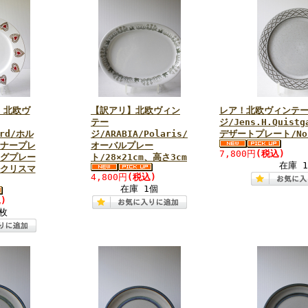
】北欧ヴ
【訳アリ】北欧ヴィン
レア！北欧ヴィンテ
テー
ジ/Jens.H.Quistg
ard/ホル
ジ/ARABIA/Polaris/
デザートプレート/No
ィナープレ
オーバルプレー
7,800円
(税込)
ングプレー
ト/28×21cm、高さ3cm
在庫 
ルクリスマ
4,800円
(税込)
在庫 1個
)
枚