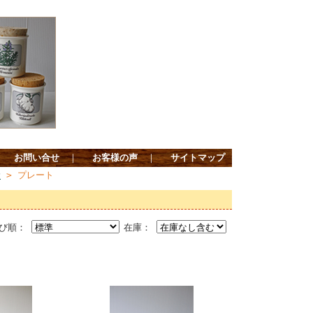
｜
お問い合せ
｜
お客様の声
｜
サイトマップ
む
> プレート
び順：
在庫：