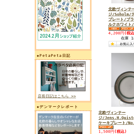
北欧ヴィンテ
ジ/Soholm
プレート/ブラ
ルクホワイト/N
4,200円
(税込
在庫 1
◆PetaPeta日記
店長日記はこちら >>
◆デンマークレポート
北欧ヴィンテー
ジ/Jens.H.Quist
ケーキプレート/No.
1,500円
(税込)