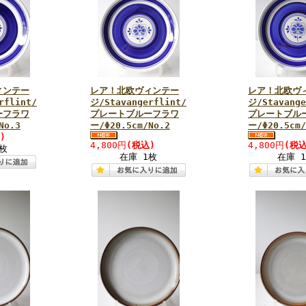
ィンテー
レア！北欧ヴィンテー
レア！北欧ヴ
rflint/
ジ/Stavangerflint/
ジ/Stavange
ーフラワ
プレートブルーフラワ
プレートブル
No.3
ー/Φ20.5cm/No.2
ー/Φ20.5cm/
)
4,800円
(税込)
4,800円
(税込
枚
在庫 1枚
在庫 