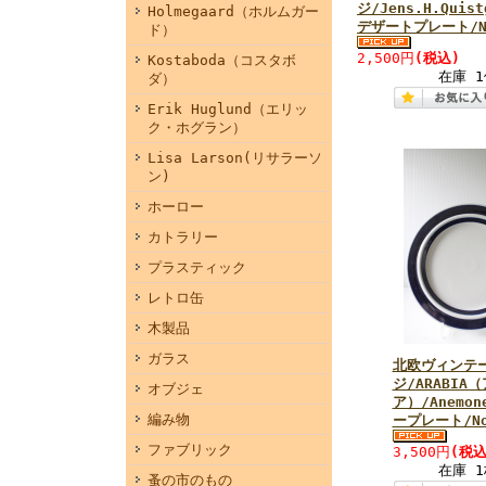
ジ/Jens.H.Quist
Holmegaard（ホルムガー
デザートプレート/N
ド）
2,500円
(税込)
Kostaboda（コスタボ
在庫 1
ダ）
Erik Huglund（エリッ
ク・ホグラン）
Lisa Larson(リサラーソ
ン)
ホーロー
カトラリー
プラスティック
レトロ缶
木製品
ガラス
北欧ヴィンテ
ジ/ARABIA
オブジェ
ア）/Anemo
編み物
ープレート/No
ファブリック
3,500円
(税込
在庫 1
蚤の市のもの