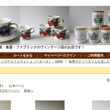
貨・食器・ファブリックのヴィンテージ品のお店です！
カートをみる
｜
マイページへログイン
｜
ご利用案内
ップＰｅｔａＰｅｔａ（ペタペタ） HOME
>
食事やティータイムを楽し
み
並
7件） 1/9ページ
次の5ページへ
最後へ