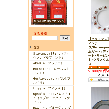
商品検索
【クリスマス
ィンテー
食器
ジ/Holmega
ムガード/デ
Stavangerflint（スタ
ート/サービ
ヴァンゲルフリント）
ト/クリスタ
ARABIA（アラビア）
ス
Rorstrand（ロールスト
5,800円
(税込
ランド）
在庫 4
Gustavsberg（グスタフ
スベリ）
Figgjo（フィッギオ）
Upsala Ekeby/Ｇｅｆｌ
ｅ（ウプサラエクビー/ゲ
フレ）
B&G（ビングオーグレンダ