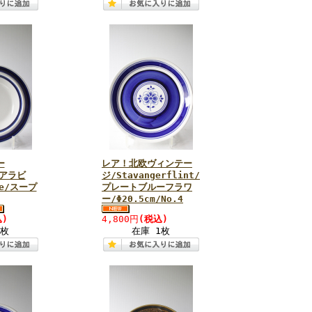
ー
レア！北欧ヴィンテー
（アラビ
ジ/Stavangerflint/
ne/スープ
プレートブルーフラワ
ー/Φ20.5cm/No.4
)
4,800円
(税込)
1枚
在庫 1枚