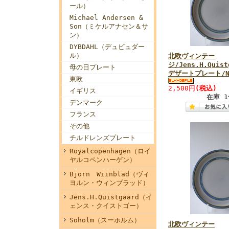
ール）
Michael Andersen &
Son（ミケルアナセン＆サ
ン）
DYBDAHL（デュビュダー
ル）
北欧ヴィンテー
ジ/Jens.H.Quist
母の日プレート
デザートプレート/N
東欧
2,500円
(税込)
イギリス
在庫 1
デンマーク
フランス
その他
チルドレンズプレート
Royalcopenhagen（ロイ
ヤルコペンハーゲン）
Bjorn Wiinblad（ヴィ
ヨルン・ウィンブラッド）
Jens.H.Quistgaard（イ
ェンス・クイストゴー）
Soholm（スーホルム）
北欧ヴィンテー