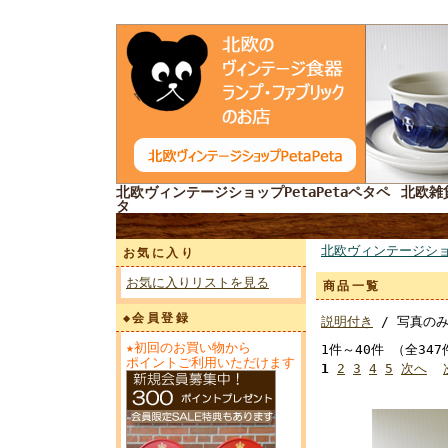
北欧ヴィンテージショップPetaPetaペタペ
北欧雑
タ
北欧ヴィンテージショ
お気に入り
お気に入りリストを見る
商品一覧
◆会員登録
説明付き
/ 写真の
★初回のお買い物から
1件～40件 （全34
ポイントご利用いただけます
1
2
3
4
5
次へ