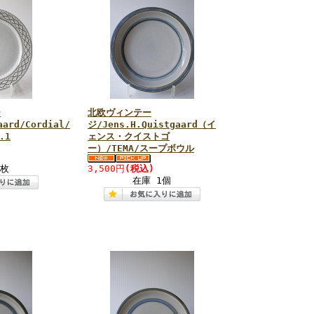
ー
北欧ヴィンテー
aard/Cordial/
ジ/Jens.H.Quistgaard（イ
.1
ェンス・クイストゴ
ー）/TEMA/スープボウル
1枚
3,500円
(税込)
在庫 1個