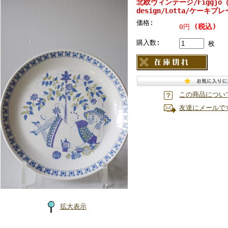
北欧ヴィンテージ/Figgjo
design/Lotta/ケーキプレー
価格:
(税込)
0円
購入数:
枚
この商品につい
友達にメールで
拡大表示