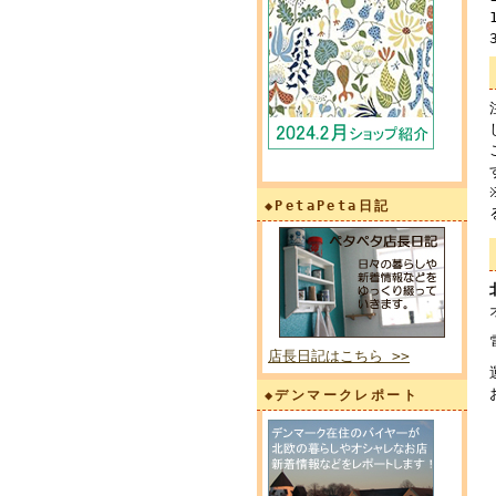
◆PetaPeta日記
店長日記はこちら >>
◆デンマークレポート