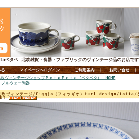
taペタペ
北欧雑貨・食器・ファブリックのヴィンテージ品のお店です
みる
｜
マイページへログイン
｜
ご利用案内
｜
お問い合せ
北欧ヴィンテージショップＰｅｔａＰｅｔａ（ペタペタ） HOME
>
ノルウェー陶器
北欧ヴィンテージ/Figgjo（フィッギオ）turi‐design/Lotta/
OUT