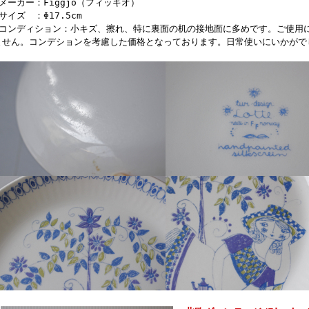
■メーカー：Figgjo（フィッギオ）
サイズ ：Φ17.5cm
■コンディション：小キズ、擦れ、特に裏面の机の接地面に多めです。ご使用
ません。コンデションを考慮した価格となっております。日常使いにいかがで