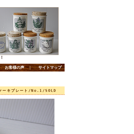
！
｜
お客様の声
｜
サイトマップ
ケーキプレート/No.1/SOLD