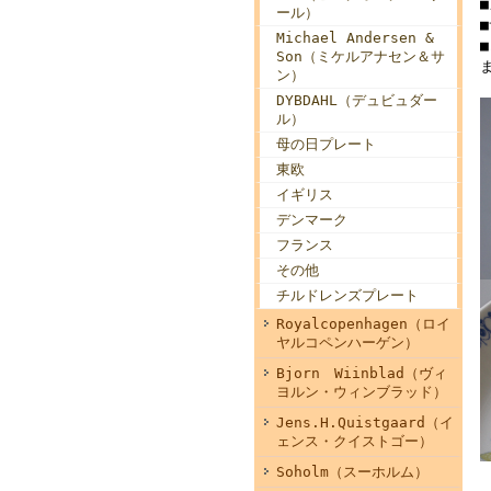
ール）
■
Michael Andersen &
Son（ミケルアナセン＆サ
ン）
DYBDAHL（デュビュダー
ル）
母の日プレート
東欧
イギリス
デンマーク
フランス
その他
チルドレンズプレート
Royalcopenhagen（ロイ
ヤルコペンハーゲン）
Bjorn Wiinblad（ヴィ
ヨルン・ウィンブラッド）
Jens.H.Quistgaard（イ
ェンス・クイストゴー）
Soholm（スーホルム）