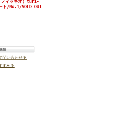
（フィッギオ）turi‐
ト/No.1/SOLD OUT
て問い合わせる
すすめる