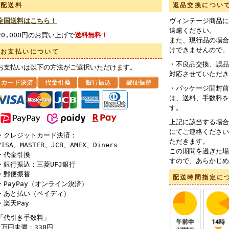
配送料
返品交換につい
全国送料はこちら！
ヴィンテージ商品に
遠慮ください。
20,000円のお買い上げで
送料無料！
また、現行品の場合
けできませんので、
お支払いについて
・不良品交換、誤品
お支払いは以下の方法がご選択いただけます。
対応させていただき
・パッケージ開封前
は、送料、手数料を
す。
上記に該当する場合
にてご連絡ください
・クレジットカード決済：
ただきます。
VISA、MASTER、JCB、AMEX、Diners
この期間を過ぎた場
・代金引換
すので、あらかじめ
・銀行振込：三菱UFJ銀行
・郵便振替
配送時間指定に
・PayPay（オンライン決済）
・あと払い（ペイディ）
・楽天Pay
「代引き手数料」
1万円未満：330円