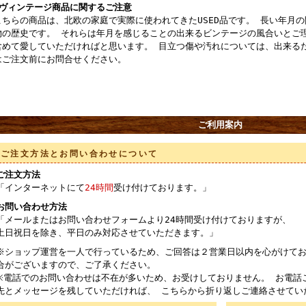
■ヴィンテージ商品に関するご注意
こちらの商品は、北欧の家庭で実際に使われてきたUSED品です。 長い年月
物の歴史です。 それらは年月を感じることの出来るビンテージの風合いとご
含めて愛していただければと思います。 目立つ傷や汚れについては、出来る
はご注文前にお問合せください。
ご利用案内
ご注文方法とお問い合わせについて
ご注文方法
「インターネットにて
24時間
受け付けております。」
お問い合わせ方法
「メールまたはお問い合わせフォームより24時間受け付けておりますが、
土日祝日を除き、平日のみ対応させていただきます。」
※ショップ運営を一人で行っているため、ご回答は２営業日以内を心がけてお
合がございますので、ご了承ください。
※電話でのお問い合わせは不在が多いため、お受けしておりません。 お電話
先とメッセージを残していただければ、 こちらから折り返しご連絡させてい