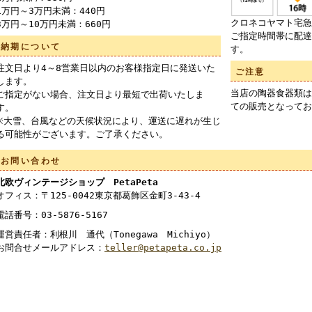
1万円～3万円未満：440円
クロネコヤマト宅急
3万円～10万円未満：660円
ご指定時間帯に配達
納期について
す。
注文日より4～8営業日以内のお客様指定日に発送いた
ご注意
します。
当店の陶器食器類は
ご指定がない場合、注文日より最短で出荷いたしま
ての販売となってお
す。
※大雪、台風などの天候状況により、運送に遅れが生じ
る可能性がございます。ご了承ください。
お問い合わせ
北欧ヴィンテージショップ PetaPeta
オフィス：〒125-0042東京都葛飾区金町3-43-4
電話番号：03-5876-5167
運営責任者：利根川 通代（Tonegawa Michiyo）
お問合せメールアドレス：
teller@petapeta.co.jp