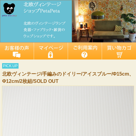
PICK UP
北欧ヴィンテージ/手編みのドイリー/アイスブルー/Φ15cm、
Φ12cm/2枚組/SOLD OUT