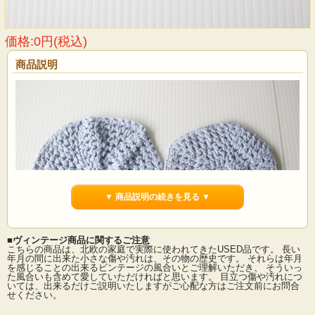
価格:0円(税込)
商品説明
▼ 商品説明の続きを見る ▼
■ヴィンテージ商品に関するご注意
こちらの商品は、北欧の家庭で実際に使われてきたUSED品です。 長い
年月の間に出来た小さな傷や汚れは、その物の歴史です。 それらは年月
を感じることの出来るビンテージの風合いとご理解いただき、 そういっ
た風合いも含めて愛していただければと思います。 目立つ傷や汚れにつ
デンマークで見つけた手編みのドイリーです。アイスブルーの爽やかなカラーで
いては、出来るだけご説明いたしますがご心配な方はご注文前にお問合
敷物としてお気に入りのオブジェなどオブジェの下に敷いて頂くと作品がより良
せください。
く映えておススメです。