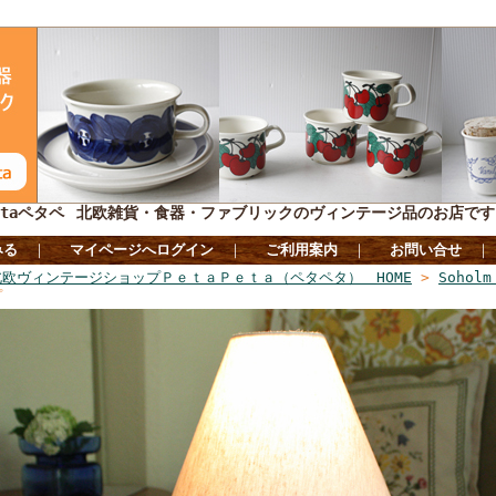
taペタペ
北欧雑貨・食器・ファブリックのヴィンテージ品のお店です
みる
｜
マイページへログイン
｜
ご利用案内
｜
お問い合せ
北欧ヴィンテージショップＰｅｔａＰｅｔａ（ペタペタ） HOME
>
Soho
プ