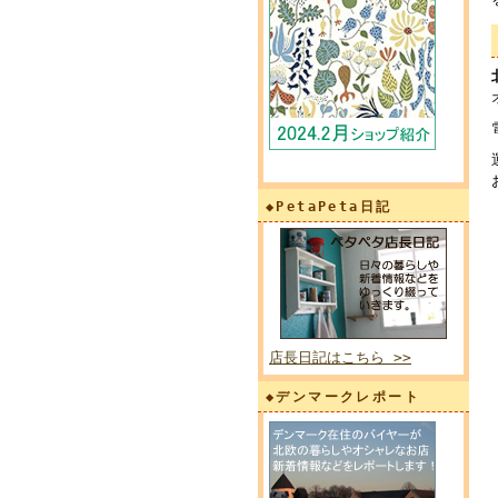
◆PetaPeta日記
店長日記はこちら >>
◆デンマークレポート