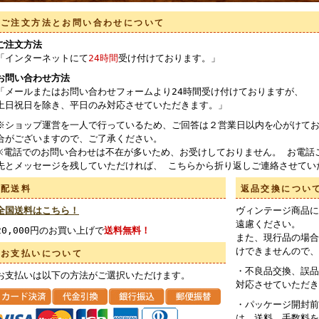
ご注文方法とお問い合わせについて
ご注文方法
「インターネットにて
24時間
受け付けております。」
お問い合わせ方法
「メールまたはお問い合わせフォームより24時間受け付けておりますが、
土日祝日を除き、平日のみ対応させていただきます。」
※ショップ運営を一人で行っているため、ご回答は２営業日以内を心がけてお
合がございますので、ご了承ください。
※電話でのお問い合わせは不在が多いため、お受けしておりません。 お電話
先とメッセージを残していただければ、 こちらから折り返しご連絡させてい
配送料
返品交換につい
全国送料はこちら！
ヴィンテージ商品に
遠慮ください。
20,000円のお買い上げで
送料無料！
また、現行品の場合
けできませんので、
お支払いについて
・不良品交換、誤品
お支払いは以下の方法がご選択いただけます。
対応させていただき
・パッケージ開封前
は、送料、手数料を