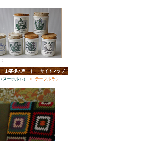
！
｜
お客様の声
｜
サイトマップ
lm（スーホルム）
> テーブルラン