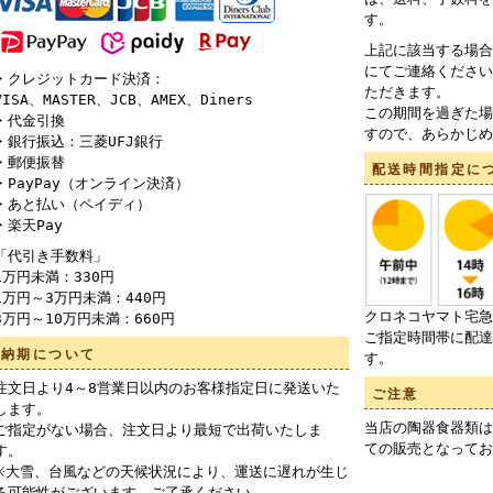
す。
上記に該当する場合
にてご連絡ください
・クレジットカード決済：
ただきます。
VISA、MASTER、JCB、AMEX、Diners
この期間を過ぎた場
・代金引換
すので、あらかじめ
・銀行振込：三菱UFJ銀行
・郵便振替
配送時間指定に
・PayPay（オンライン決済）
・あと払い（ペイディ）
・楽天Pay
「代引き手数料」
1万円未満：330円
1万円～3万円未満：440円
クロネコヤマト宅急
3万円～10万円未満：660円
ご指定時間帯に配達
納期について
す。
注文日より4～8営業日以内のお客様指定日に発送いた
ご注意
します。
当店の陶器食器類は
ご指定がない場合、注文日より最短で出荷いたしま
ての販売となってお
す。
※大雪、台風などの天候状況により、運送に遅れが生じ
る可能性がございます。ご了承ください。