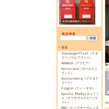
商品検索
食器
Stavangerflint（スタ
ヴァンゲルフリント）
ARABIA（アラビア）
艶
Rorstrand（ロールスト
ン
ランド）
Gustavsberg（グスタフ
スベリ）
Figgjo（フィッギオ）
Upsala Ekeby/Ｇｅｆｌ
ｅ（ウプサラエクビー/ゲ
フレ）
そ
B&G（ビングオーグレンダ