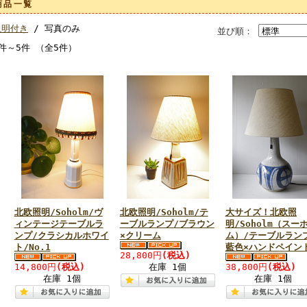
商品一覧
説明付き
/ 写真のみ
並び順：
1件～5件 （全5件）
北欧照明/Soholm/ヴ
北欧照明/Soholm/テ
大サイズ！北欧照
ィンテージテーブルラ
ーブルランプ/ブラウン
明/Soholm（スー
ンプ/クラシカルホワイ
×クリーム
ム）/テーブルラン
ト/No.1
藍色×ハンドペイン
28,800円
(税込)
14,800円
(税込)
在庫 1個
38,800円
(税込)
在庫 1個
在庫 1個