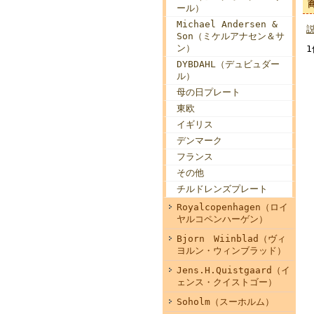
ール）
Michael Andersen &
Son（ミケルアナセン＆サ
ン）
DYBDAHL（デュビュダー
ル）
母の日プレート
東欧
イギリス
デンマーク
フランス
その他
チルドレンズプレート
Royalcopenhagen（ロイ
ヤルコペンハーゲン）
Bjorn Wiinblad（ヴィ
ヨルン・ウィンブラッド）
Jens.H.Quistgaard（イ
ェンス・クイストゴー）
Soholm（スーホルム）