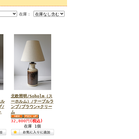
在庫：
北欧照明/Soholm（ス
ホル
ーホルム）/テーブルラ
プ/
ンプ/ブラウン×クリー
ト
ム
32,800円
(税込)
在庫 1個