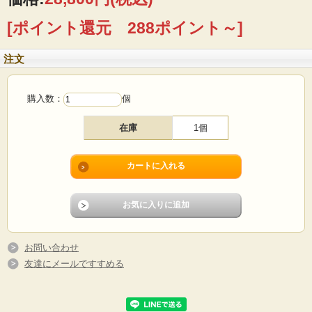
[ポイント還元 288ポイント～]
注文
購入数：
個
在庫
1個
デンマーク、Soholm（スーホルム）のテーブルランプです。こちらはカカオカラ
ーとベージュカラーが美しいデザインですスクエア型の土台でシャープな印象か
つ、使い勝手の良い中サイズで、単品販売している柄物のランプシェードもいろ
いろお使いいただけるので、いろいろ雰囲気を変えて楽しんでいただけます。
電気器具は、日本仕様に国内メーカーに依頼して取り付けていただいております
のですぐにお使いいただけます。シェードはオリジナルではありませんが、シェ
お問い合わせ
ード専門店にて麻素材のシンプルタイプのものを購入しました。ランプのサイズ
に合わせてお付けしていますが、シェードが不要の場合は、定価より2500円引き
友達にメールですすめる
とさせていただきます。
※動作確認済みですが、ご使用にあたってはご自身の責任の下お使いくださいま
せ。電気の入切はソケット横のスイッチで行います。撮影で使用している電球