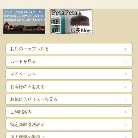
は、100V・40W・26形です。ソケットは豆球のつく仕様です。電球は１個サービ
スでお付けいたします。
■製造国：デンマーク
■メーカー：Soholm（スーホルム）
■サイズ：9×9cm、シェード含む高さ36cm
■コンディション：目立つダメージなく、よいヴィンテージコンディションです。
お店のトップへ戻る
カートを見る
マイページへ
お客様の声を見る
お気に入りリストを見る
ご利用案内
特定商取引法表示
個人情報の取扱い