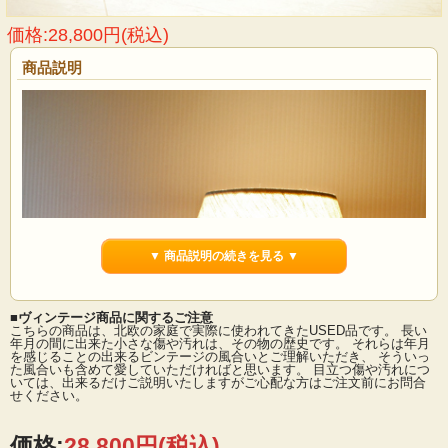
価格:28,800円(税込)
商品説明
▼ 商品説明の続きを見る ▼
■ヴィンテージ商品に関するご注意
こちらの商品は、北欧の家庭で実際に使われてきたUSED品です。 長い
年月の間に出来た小さな傷や汚れは、その物の歴史です。 それらは年月
を感じることの出来るビンテージの風合いとご理解いただき、 そういっ
た風合いも含めて愛していただければと思います。 目立つ傷や汚れにつ
いては、出来るだけご説明いたしますがご心配な方はご注文前にお問合
せください。
価格:
28,800円
(税込)