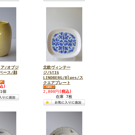
ア/オブジ
北欧ヴィンテー
ベース/顔
ジ/STIG
LINDBERG/Blues/ス
クエアプレート
込)
1個
2,800円
(税込)
在庫 7枚