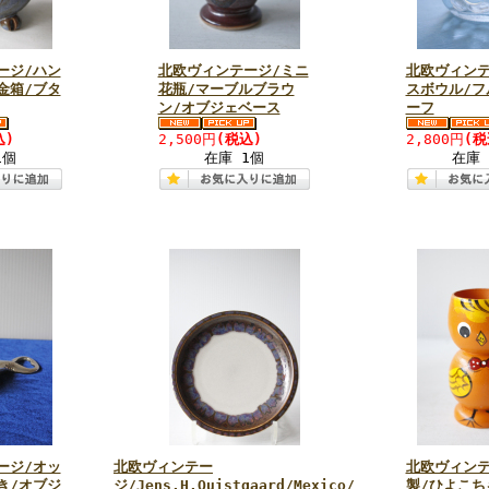
ージ/ハン
北欧ヴィンテージ/ミニ
北欧ヴィンテ
金箱/ブタ
花瓶/マーブルブラウ
スボウル/フ
ン/オブジェベース
ーフ
込)
2,500円
(税込)
2,800円
(税
1個
在庫 1個
在庫 
ージ/オッ
北欧ヴィンテー
北欧ヴィンテ
き/オブジ
ジ/Jens.H.Quistgaard/Mexico/
製/ひよこち