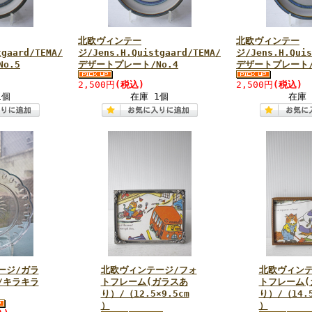
北欧ヴィンテー
北欧ヴィンテー
gaard/TEMA/
ジ/Jens.H.Quistgaard/TEMA/
ジ/Jens.H.Quis
o.5
デザートプレート/No.4
デザートプレート/
2,500円
(税込)
2,500円
(税込)
1個
在庫 1個
在庫 
ージ/ガラ
北欧ヴィンテージ/フォ
北欧ヴィンテ
/キラキラ
トフレーム(ガラスあ
トフレーム(
り）/（12.5×9.5cm
り）/（14.5
）
）