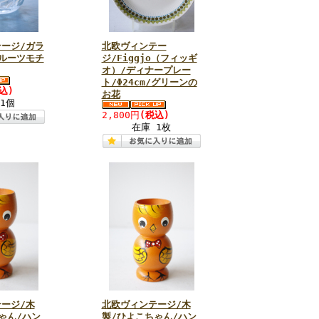
ージ/ガラ
北欧ヴィンテー
ルーツモチ
ジ/Figgjo（フィッギ
オ）/ディナープレー
ト/Φ24cm/グリーンの
込)
お花
1個
2,800円
(税込)
在庫 1枚
ージ/木
北欧ヴィンテージ/木
ゃん/ハン
製/ひよこちゃん/ハン