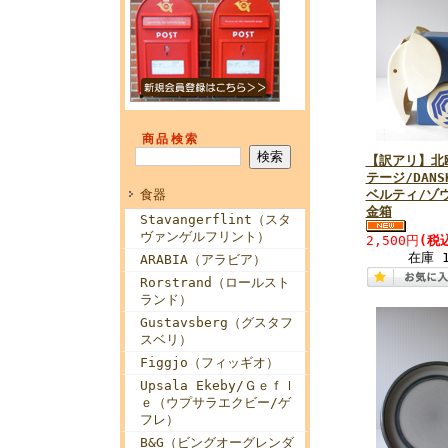
商品検索
【訳アリ】北
テージ/DANS
食器
ベルティ/ゾ
金箱
Stavangerflint（スタ
ヴァンゲルフリント）
2,500円
(税
在庫 
ARABIA（アラビア）
Rorstrand（ロールスト
ランド）
Gustavsberg（グスタフ
スベリ）
Figgjo（フィッギオ）
Upsala Ekeby/Ｇｅｆｌ
ｅ（ウプサラエクビー/ゲ
フレ）
B&G（ビングオーグレンダ