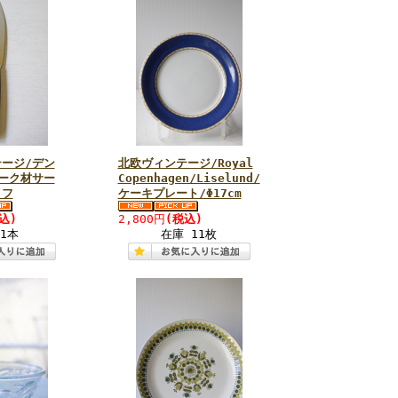
ージ/デン
北欧ヴィンテージ/Royal
ーク材サー
Copenhagen/Liselund/
イフ
ケーキプレート/Φ17cm
込)
2,800円
(税込)
1本
在庫 11枚