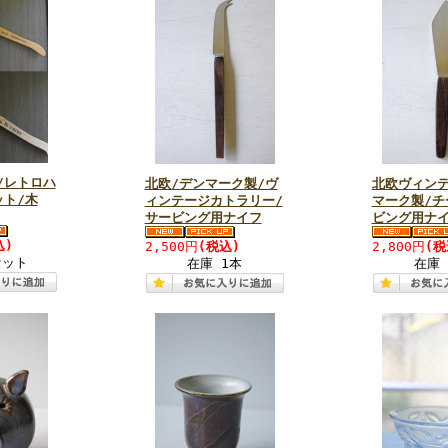
/レトロハ
北欧/デンマーク製/ヴ
北欧ヴィンテ
ット/木
ィンテージカトラリー/
マーク製/チ
サービング用ナイフ
ビング用ナ
込)
2,500円
(税込)
2,800円
(税
セット
在庫 1本
在庫 