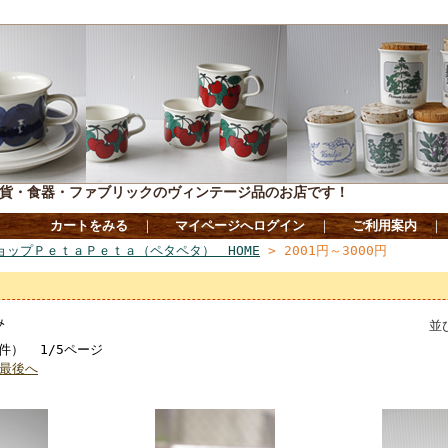
貨・食器・ファブリックのヴィンテージ品のお店です！
カートをみる
｜
マイページへログイン
｜
ご利用案内
ョップＰｅｔａＰｅｔａ（ペタペタ） HOME
> 2001円～3000円
み
並
1件） 1/5ページ
最後へ