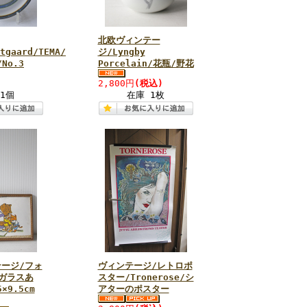
北欧ヴィンテー
tgaard/TEMA/
ジ/Lyngby
No.3
Porcelain/花瓶/野花
2,800円
(税込)
1個
在庫 1枚
ージ/フォ
ヴィンテージ/レトロポ
ガラスあ
スター/Tronerose/シ
×9.5cm
アターのポスター