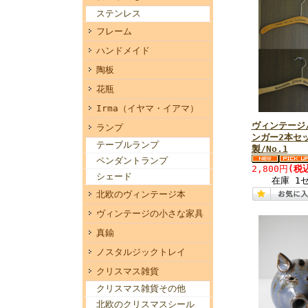
ステンレス
フレーム
ハンドメイド
陶板
花瓶
Irma（イヤマ・イアマ）
ヴィンテージ
ランプ
ンガー2本セ
テーブルランプ
製/No.1
ペンダントランプ
2,800円
(税
シェード
在庫 1
北欧のヴィンテージ本
ヴィンテージの小さな家具
真鍮
ノスタルジックトレイ
クリスマス雑貨
クリスマス雑貨その他
北欧のクリスマスシール