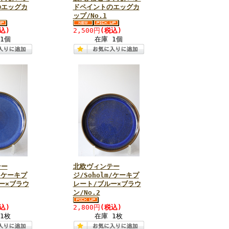
のエッグカ
ドペイントのエッグカ
ップ/No.1
込)
2,500円
(税込)
1個
在庫 1個
テー
北欧ヴィンテー
m/ケーキプ
ジ/Soholm/ケーキプ
ー×ブラウ
レート/ブルー×ブラウ
ン/No.2
込)
2,800円
(税込)
1枚
在庫 1枚