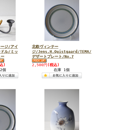
ージ/アイ
北欧ヴィンテー
ドル/ミッ
ジ/Jens.H.Quistgaard/TEMA/
リー
デザートプレート/No.7
込)
2,500円
(税込)
2個
在庫 1個