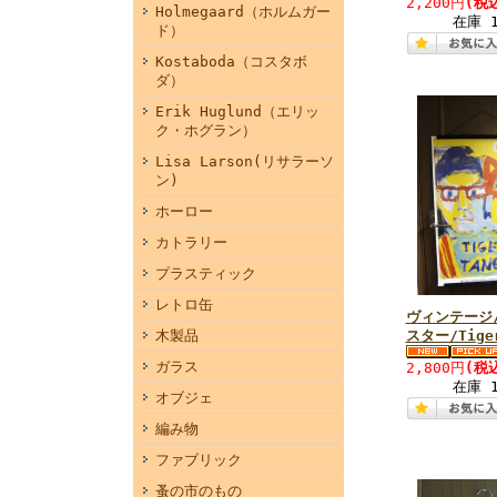
2,200円
(税
Holmegaard（ホルムガー
在庫 
ド）
Kostaboda（コスタボ
ダ）
Erik Huglund（エリッ
ク・ホグラン）
Lisa Larson(リサラーソ
ン)
ホーロー
カトラリー
プラスティック
レトロ缶
ヴィンテージ
木製品
スター/Tiger
ガラス
2,800円
(税
在庫 
オブジェ
編み物
ファブリック
蚤の市のもの