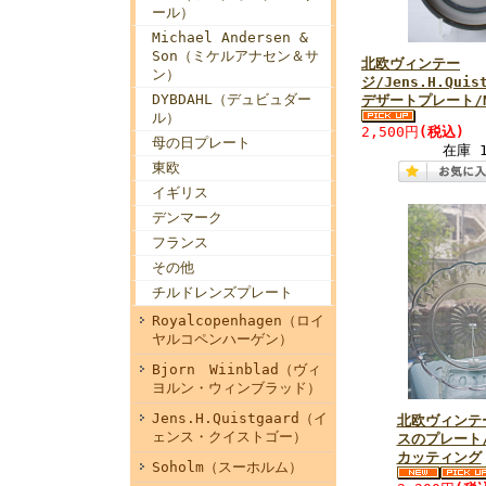
ール）
Michael Andersen &
Son（ミケルアナセン＆サ
北欧ヴィンテー
ン）
ジ/Jens.H.Quist
DYBDAHL（デュビュダー
デザートプレート/N
ル）
2,500円
(税込)
母の日プレート
在庫 
東欧
イギリス
デンマーク
フランス
その他
チルドレンズプレート
Royalcopenhagen（ロイ
ヤルコペンハーゲン）
Bjorn Wiinblad（ヴィ
ヨルン・ウィンブラッド）
Jens.H.Quistgaard（イ
北欧ヴィンテ
ェンス・クイストゴー）
スのプレート
カッティング
Soholm（スーホルム）