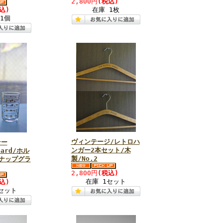
2,800円
(税込)
込)
在庫 1枚
1個
ヴィンテージ/レトロハ
テー
ンガー2本セット/木
aard/ホル
製/No.2
ナップグラ
2,800円
(税込)
在庫 1セット
込)
セット