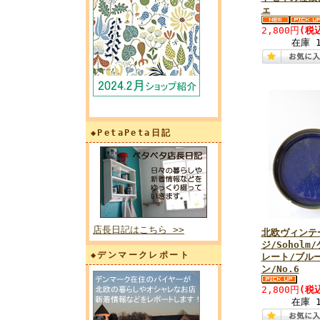
ェ
2,800円
(税
在庫 
◆PetaPeta日記
店長日記はこちら >>
北欧ヴィンテ
ジ/Soholm
◆デンマークレポート
レート/ブル
ン/No.6
2,800円
(税
在庫 