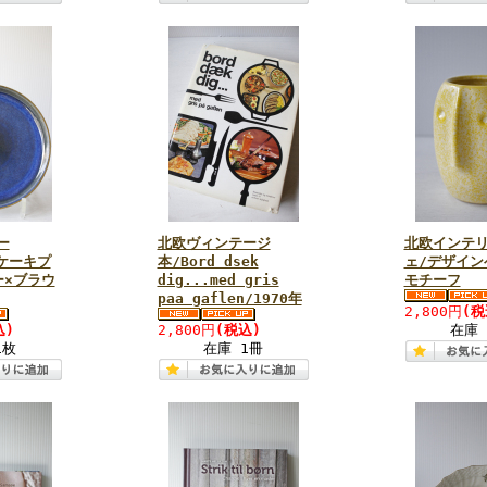
ー
北欧ヴィンテージ
北欧インテリ
/ケーキプ
本/Bord dsek
ェ/デザイン
ー×ブラウ
dig...med gris
モチーフ
paa gaflen/1970年
2,800円
(税
込)
2,800円
(税込)
在庫 
1枚
在庫 1冊