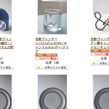
欧ヴィン
北欧ヴィンテー
北欧ヴィンテ
K銀行/ノ
ジ/Ittala/KIVI/キ
アン製キャン
ウさんの貯
ャンドルホルダー/クリ
ドセンチュ
ア
2,500円
(税
込)
2,800円
(税込)
在庫 
1個
在庫 1個