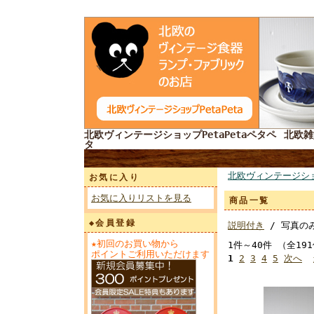
北欧ヴィンテージショップPetaPetaペタペ
北欧雑
タ
北欧ヴィンテージシ
お気に入り
お気に入りリストを見る
商品一覧
◆会員登録
説明付き
/ 写真の
★初回のお買い物から
1件～40件 （全19
ポイントご利用いただけます
1
2
3
4
5
次へ