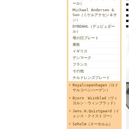
ール）
■
Michael Andersen &
Son（ミケルアナセン＆サ
■
ン）
DYBDAHL（デュビュダー
ル）
母の日プレート
東欧
イギリス
デンマーク
フランス
その他
チルドレンズプレート
Royalcopenhagen（ロイ
ヤルコペンハーゲン）
Bjorn Wiinblad（ヴィ
ヨルン・ウィンブラッド）
Jens.H.Quistgaard（イ
ェンス・クイストゴー）
Soholm（スーホルム）