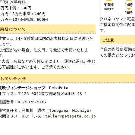
「代引き手数料」
1万円未満：330円
1万円～3万円未満：440円
クロネコヤマト宅急
3万円～10万円未満：660円
ご指定時間帯に配達
納期について
す。
注文日より4～8営業日以内のお客様指定日に発送いた
ご注意
します。
当店の陶器食器類は
ご指定がない場合、注文日より最短で出荷いたしま
ての販売となってお
す。
※大雪、台風などの天候状況により、運送に遅れが生じ
る可能性がございます。ご了承ください。
お問い合わせ
北欧ヴィンテージショップ PetaPeta
オフィス：〒125-0042東京都葛飾区金町3-43-4
電話番号：03-5876-5167
運営責任者：利根川 通代（Tonegawa Michiyo）
お問合せメールアドレス：
teller@petapeta.co.jp