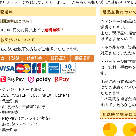
先とメッセージを残していただければ、 こちらから折り返しご連絡させてい
配送料
返品交換につい
全国送料はこちら！
ヴィンテージ商品に
遠慮ください。
20,000円のお買い上げで
送料無料！
また、現行品の場合
けできませんので、
お支払いについて
・不良品交換、誤品
お支払いは以下の方法がご選択いただけます。
対応させていただき
・パッケージ開封前
は、送料、手数料を
す。
上記に該当する場合
にてご連絡ください
・クレジットカード決済：
ただきます。
VISA、MASTER、JCB、AMEX、Diners
この期間を過ぎた場
・代金引換
すので、あらかじめ
・銀行振込：三菱UFJ銀行
・郵便振替
配送時間指定に
・PayPay（オンライン決済）
・あと払い（ペイディ）
・楽天Pay