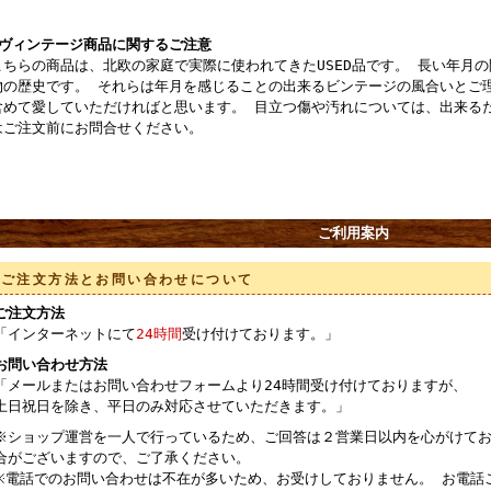
■ヴィンテージ商品に関するご注意
こちらの商品は、北欧の家庭で実際に使われてきたUSED品です。 長い年月
物の歴史です。 それらは年月を感じることの出来るビンテージの風合いとご
含めて愛していただければと思います。 目立つ傷や汚れについては、出来る
はご注文前にお問合せください。
ご利用案内
ご注文方法とお問い合わせについて
ご注文方法
「インターネットにて
24時間
受け付けております。」
お問い合わせ方法
「メールまたはお問い合わせフォームより24時間受け付けておりますが、
土日祝日を除き、平日のみ対応させていただきます。」
※ショップ運営を一人で行っているため、ご回答は２営業日以内を心がけてお
合がございますので、ご了承ください。
※電話でのお問い合わせは不在が多いため、お受けしておりません。 お電話