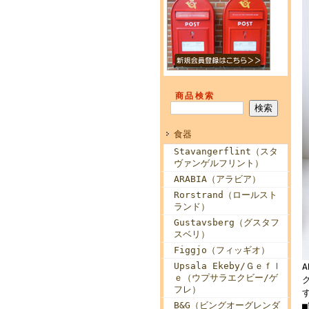
商品検索
食器
Stavangerflint（スタ
ヴァンゲルフリント）
ARABIA（アラビア）
Rorstrand（ロールスト
ランド）
Gustavsberg（グスタフ
スベリ）
Figgjo（フィッギオ）
Upsala Ekeby/Ｇｅｆｌ
ｅ（ウプサラエクビー/ゲ
フレ）
B&G（ビングオーグレンダ