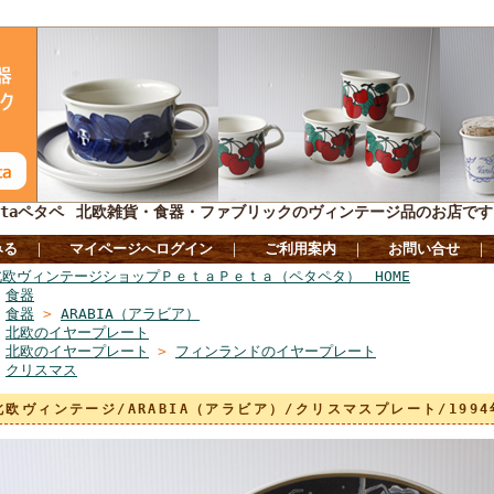
taペタペ
北欧雑貨・食器・ファブリックのヴィンテージ品のお店です
みる
｜
マイページへログイン
｜
ご利用案内
｜
お問い合せ
北欧ヴィンテージショップＰｅｔａＰｅｔａ（ペタペタ） HOME
>
食器
>
食器
>
ARABIA（アラビア）
>
北欧のイヤープレート
>
北欧のイヤープレート
>
フィンランドのイヤープレート
>
クリスマス
北欧ヴィンテージ/ARABIA（アラビア）/クリスマスプレート/199