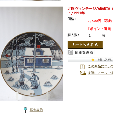
北欧ヴィンテージ/ARABI
ト/1994年
価格:
(税込
7,500円
[ポイント還元 
購入数:
枚
この商品につい
友達にメールで
拡大表示