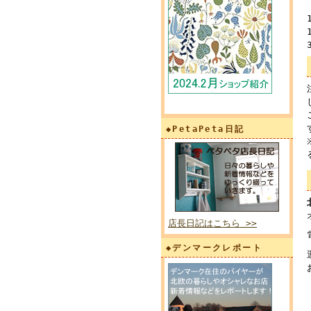
◆PetaPeta日記
店長日記はこちら >>
◆デンマークレポート