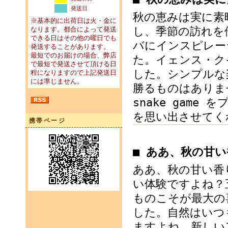
発送日
秋の恵みは実に素
※基本的に出荷日は火・金に
し、季節の訪れを
なります。都合によって発送
できる日はその他の曜日でも
バにインスピレー
発送することがあります。
最短でのお届けの場合、弊店
た。イェンス・ク
で最短で発送させて頂ける日
した。シンプルな
程になりますので上記発送日
には準じません。
勝るものはありま
snake gam
を思い出させてく
携帯ページ
■ ああ、秋の甘
ああ、秋の甘い香
い体験ですよね？
ものこそが最大の
した。自然はいつ
ますよね。新しい