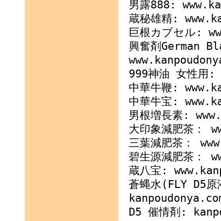
男露888: www.ka
蔵秘雄精: www.kan
巨根カブセル: www.k
興奮剤German Bla
www.kanpoudony
999神油 女性用: ww
中華牛鞭: www.kan
中華牛宝: www.kan
男根増長素: www.ka
大印象減肥茶： www.
三葉減肥茶： www.ka
碧生源減肥茶： www.
蔵八宝: www.kanp
蒼蝿水(FLY D5原
kanpoudonya.co
D5 催情剤: kanpo