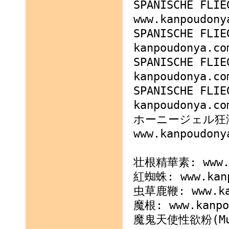
SPANISCHE FLIE
www.kanpoudony
SPANISCHE FLIE
kanpoudonya.co
SPANISCHE FLI
kanpoudonya.co
SPANISCHE FLI
kanpoudonya.co
ホーニージェル狂
www.kanpoudony
壮根精華素: www.ka
紅蜘蛛: www.kanp
虫草鹿鞭: www.kan
魔根: www.kanpo
魔鬼天使性欲粉(Mui