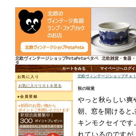
北欧ヴィンテージショップPetaPetaペタペ
北欧雑貨・食器・
タ
カートをみる
｜
マイページへログイ
北欧ヴィンテージショップＰｅｔ
お気に入り
お気に入りリストを見る
秋の味覚
◆会員登録
やっと秋らしい爽
★初回のお買い物から
朝、窓を開けると
ポイントご利用いただけます
キンモクセイです
れているのですが