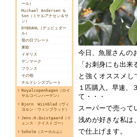
ール）
Michael Andersen &
Son（ミケルアナセン＆サ
ン）
DYBDAHL（デュビュダー
ル）
母の日プレート
東欧
今日、魚屋さんの
イギリス
デンマーク
「お刺身にも出来
フランス
と強くオススメし
その他
チルドレンズプレート
１匹購入。早速、
Royalcopenhagen（ロイ
て・・・
ヤルコペンハーゲン）
Bjorn Wiinblad（ヴィ
スーパーで売って
ヨルン・ウィンブラッド）
Jens.H.Quistgaard（イ
浅めが好きな私は
ェンス・クイストゴー）
で仕上げます。
Soholm（スーホルム）