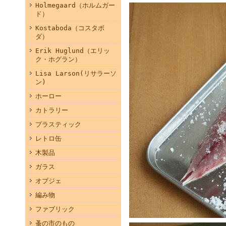
Holmegaard（ホルムガー
ド）
Kostaboda（コスタボ
ダ）
Erik Huglund（エリッ
ク・ホグラン）
Lisa Larson(リサラーソ
ン)
ホーロー
カトラリー
プラスティック
レトロ缶
木製品
ガラス
オブジェ
編み物
ファブリック
蚤の市のもの