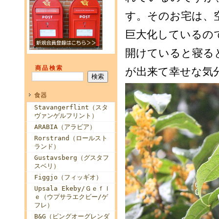
す。そのお宅は、
巨大化しているの
開けていると寝る
商品検索
が出来て幸せな気
食器
Stavangerflint（スタ
ヴァンゲルフリント）
ARABIA（アラビア）
Rorstrand（ロールスト
ランド）
Gustavsberg（グスタフ
スベリ）
Figgjo（フィッギオ）
Upsala Ekeby/Ｇｅｆｌ
ｅ（ウプサラエクビー/ゲ
フレ）
B&G（ビングオーグレンダ