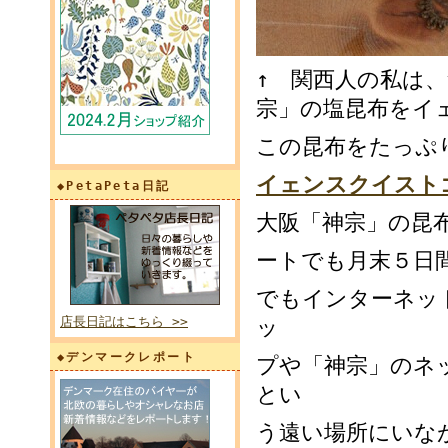
↑ 関西人の私は
宗」の塩昆布をイ
この昆布をたっぷ
イェンスクイスト
◆PetaPeta日記
大阪「神宗」の昆
ートでも月末５日
でもインターネッ
店長日記はこちら >>
ッ
◆デンマークレポート
プや「神宗」のネ
とい
う遠い場所にいな