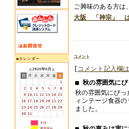
ご興味のある方は
大阪 「神宗」 
コメント
■カレンダー
[
コメント記入欄
＜
2026年8月
＞
日
月
火
水
木
金
土
■ 秋の雰囲気に
1
2
3
4
5
6
7
8
秋の雰囲気にぴっ
9
10
11
12
13
14
15
ィンテージ食器の
16
17
18
19
20
21
22
23
24
25
26
27
28
29
ました。
30
31
今日
■ 秋の恵みは実
発送休み