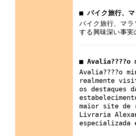
■ バイク旅行、
バイク旅行、マラ
する興味深い事実
■ Avalia????o
Avalia????o mi
realmente visi
os destaques d
estabeleciment
maior site de 
Livraria Alexa
especializada 