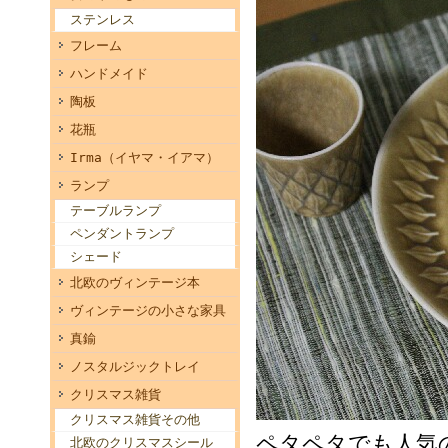
ステンレス
フレーム
ハンドメイド
陶板
花瓶
Irma（イヤマ・イアマ）
ランプ
テーブルランプ
ペンダントランプ
シェード
北欧のヴィンテージ本
ヴィンテージの小さな家具
真鍮
ノスタルジックトレイ
クリスマス雑貨
クリスマス雑貨その他
ペタペタでも人気
北欧のクリスマスシール