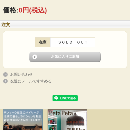
価格:
0円
(税込)
注文
在庫
ＳＯＬＤ ＯＵＴ
ノルウェー、キャサリンホルムの大人気ロータスシリーズのキャセロールです！
クラシカルなフォルムでそのまま食卓に出しても素敵なおススメのデザインで
す。ホーロー製品はコンディションのよいものを探すのが困難なアイテムですの
お問い合わせ
で入荷が少ないです。お探しの方はお見逃しなく。キッチンのデコレーションと
友達にメールですすめる
してもおススメです。
■製造国 ：ノルウェー
■デザイン：Grete・Prytz・Kittelsen（グレタ・プリッツ・キッテルセン）
■メーカー：Cathrineholm （キャサリンホルム）
■サイズ ：Φ21.5cm、高さ10.5cm
■年代 ：1956～1970年
■コンディション：おそらく未使用品です。経年保管中の僅かな小キズがある程度
です。