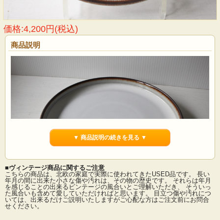
価格:4,200円(税込)
商品説明
▼ 商品説明の続きを見る ▼
■ヴィンテージ商品に関するご注意
こちらの商品は、北欧の家庭で実際に使われてきたUSED品です。 長い
年月の間に出来た小さな傷や汚れは、その物の歴史です。 それらは年月
を感じることの出来るビンテージの風合いとご理解いただき、 そういっ
た風合いも含めて愛していただければと思います。 目立つ傷や汚れにつ
デンマークの小さな島（ボーンホルム島）に1835年から1996年まで存在した陶器
いては、出来るだけご説明いたしますがご心配な方はご注文前にお問合
メーカーSoholm（スーホルム）のディナープレートです。ぽってりとした厚みの
せください。
あるフォルム、ブラウンの素地に薄く乳白色の釉薬がかけられています。柔らか
な雰囲気の中にブラウンがアクセントになっています。縁が立ち上がった個性的