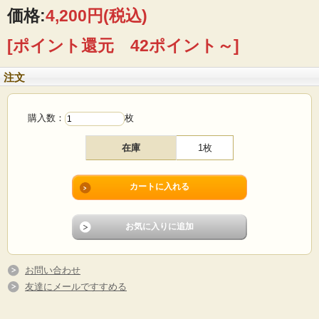
なフォルムが魅力です。ディナープレートは市場でも出会いの少ないアイテムに
価格:
4,200円
(税込)
なります。
[ポイント還元 42ポイント～]
■製造国 ：デンマーク
■メーカー：Soholm（スーホルム）
■サイズ ：Φ23cm
注文
■コンディション：擦れや小キズはありますが、目立つダメージなくよいヴィンテ
ージコンディションです。
購入数：
枚
在庫
1枚
お問い合わせ
友達にメールですすめる