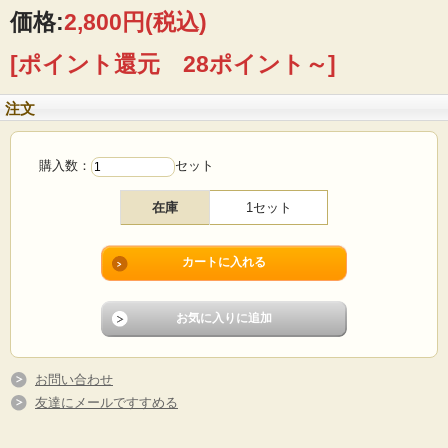
■製造国：デンマーク
価格:
2,800円
(税込)
■メーカー：Holmegaard
■デザイン：Dorthe＆Peter Svarrer
[ポイント還元 28ポイント～]
■サイズ ：Φ4.5cm、高さ6.5cm
■コンディション：使用感少なく、よいヴィンテージコンディションです。（箱は
劣化がありますのでおまけです）
注文
購入数：
セット
在庫
1セット
お問い合わせ
友達にメールですすめる