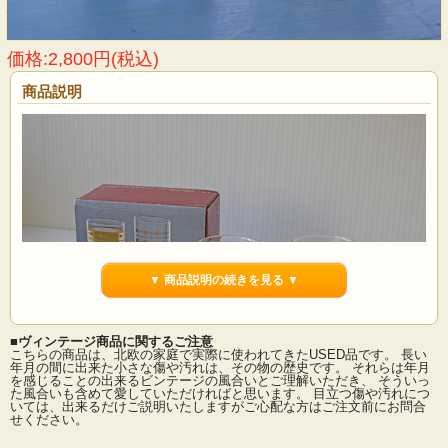
価格:2,800円(税込)
商品説明
▼ 商品説明の続きを見る ▼
■ヴィンテージ商品に関するご注意
こちらの商品は、北欧の家庭で実際に使われてきたUSED品です。 長い
年月の間に出来た小さな傷や汚れは、その物の歴史です。 それらは年月
を感じることの出来るビンテージの風合いとご理解いただき、 そういっ
た風合いも含めて愛していただければと思います。 目立つ傷や汚れにつ
デンマークの王室御用達ブランド、Holmegaardのショットグラス2個セットで
いては、出来るだけご説明いたしますがご心配な方はご注文前にお問合
す。こちらはクリスタル製できらきら星が全体にデザインされており、とても華
せください。
やかな印象です。小さめですので、冷酒などにもお使い頂けそうです。