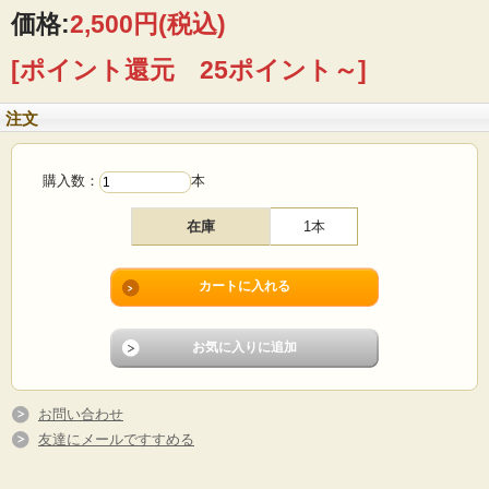
■製造国 ：デンマーク
価格:
2,500円
(税込)
■サイズ ：全長23cm
■コンディション：木部、金属部分に経年変化、使用感などあります。その他、目
[ポイント還元 25ポイント～]
立つダメージなくよいヴィンテージコンディションです。
注文
購入数：
本
在庫
1本
お問い合わせ
友達にメールですすめる