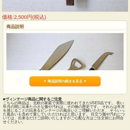
価格:2,500円(税込)
商品説明
▼ 商品説明の続きを見る ▼
■ヴィンテージ商品に関するご注意
こちらの商品は、北欧の家庭で実際に使われてきたUSED品です。 長い
年月の間に出来た小さな傷や汚れは、その物の歴史です。 それらは年月
を感じることの出来るビンテージの風合いとご理解いただき、 そういっ
た風合いも含めて愛していただければと思います。 目立つ傷や汚れにつ
デンマークで見つけたチーク素材ののヴィンテージナイフです。フォルムもモダ
いては、出来るだけご説明いたしますがご心配な方はご注文前にお問合
ンでおしゃれなデザインです。こちらは切り分けたチーズなどをサービングする
せください。
のにぴったりのナイフで個性的なのもおしゃれですね。