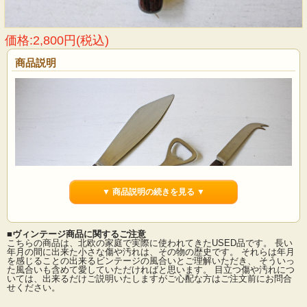
価格:2,800円(税込)
商品説明
▼ 商品説明の続きを見る ▼
■ヴィンテージ商品に関するご注意
こちらの商品は、北欧の家庭で実際に使われてきたUSED品です。 長い
年月の間に出来た小さな傷や汚れは、その物の歴史です。 それらは年月
を感じることの出来るビンテージの風合いとご理解いただき、 そういっ
た風合いも含めて愛していただければと思います。 目立つ傷や汚れにつ
デンマークで見つけたチーク素材ののヴィンテージナイフです。全長が28cmと大
いては、出来るだけご説明いたしますがご心配な方はご注文前にお問合
きめのナイフで、ケーキやパイなどを切り分けるのにぴったりです。フォルムも
せください。
モダンでおしゃれなデザインです。あまり見かけないサービング用の大きめナイ
フでおもてなしにぴったりです。