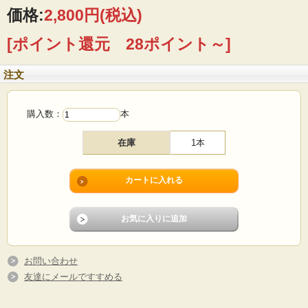
価格:
2,800円
(税込)
■製造国 ：デンマーク
■サイズ ：全長28cm
[ポイント還元 28ポイント～]
■コンディション：木部、金属部分に経年変化、使用感などあります。その他、目
立つダメージなくよいヴィンテージコンディションです。
注文
購入数：
本
在庫
1本
お問い合わせ
友達にメールですすめる