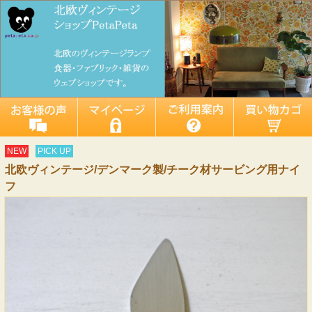
NEW
PICK UP
北欧ヴィンテージ/デンマーク製/チーク材サービング用ナイ
フ