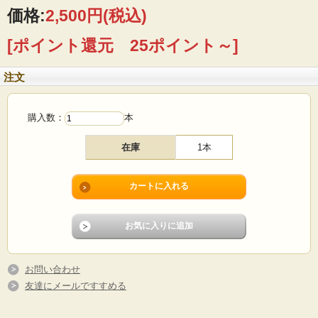
で頂けそうです。
価格:
2,500円
(税込)
■製造国：デンマーク
[ポイント還元 25ポイント～]
■サイズ：すくう部分Φ7×10cm、長さ27cm
■コンディション：小キズや擦れはありますが、目立つダメージなくよいヴィンテ
ージコンディションです。
注文
購入数：
本
在庫
1本
お問い合わせ
友達にメールですすめる