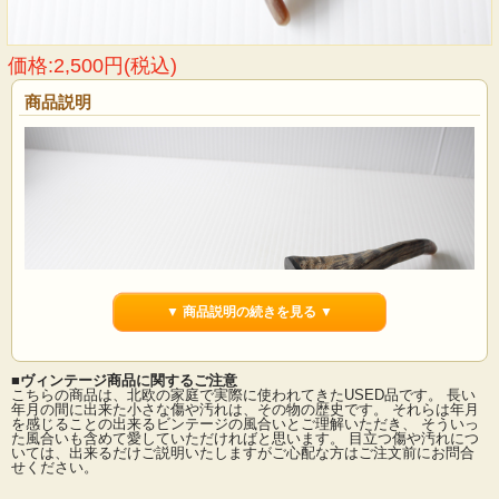
価格:2,500円(税込)
商品説明
▼ 商品説明の続きを見る ▼
■ヴィンテージ商品に関するご注意
こちらの商品は、北欧の家庭で実際に使われてきたUSED品です。 長い
年月の間に出来た小さな傷や汚れは、その物の歴史です。 それらは年月
を感じることの出来るビンテージの風合いとご理解いただき、 そういっ
た風合いも含めて愛していただければと思います。 目立つ傷や汚れにつ
デンマークで見つけた、サービング用の大きなサイズのカトラリーです。こちら
いては、出来るだけご説明いたしますがご心配な方はご注文前にお問合
はハンドル部分が天然の樹木、もしくは角で、デザイン性もあり、とても個性的
せください。
なフォルムです。すくう部分は大きめですので、たっぷりのお料理をサービング
するのにぴったりの実用的なカトラリーです。テーブルコーディネイトを楽しん