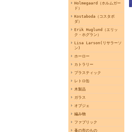
Holmegaard（ホルムガー
ド）
Kostaboda（コスタボ
ダ）
Erik Huglund（エリッ
ク・ホグラン）
Lisa Larson(リサラーソ
ン)
ホーロー
カトラリー
プラスティック
レトロ缶
木製品
ガラス
オブジェ
編み物
ファブリック
蚤の市のもの