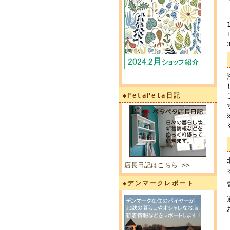
◆PetaPeta日記
店長日記はこちら >>
◆デンマークレポート