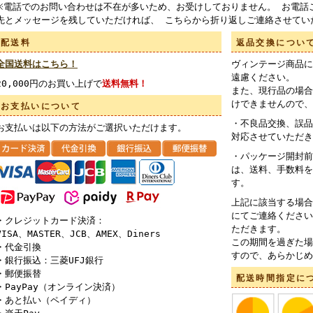
※電話でのお問い合わせは不在が多いため、お受けしておりません。 お電話
先とメッセージを残していただければ、 こちらから折り返しご連絡させてい
配送料
返品交換につい
全国送料はこちら！
ヴィンテージ商品に
遠慮ください。
20,000円のお買い上げで
送料無料！
また、現行品の場合
けできませんので、
お支払いについて
・不良品交換、誤品
お支払いは以下の方法がご選択いただけます。
対応させていただき
・パッケージ開封前
は、送料、手数料を
す。
上記に該当する場合
にてご連絡ください
・クレジットカード決済：
ただきます。
VISA、MASTER、JCB、AMEX、Diners
この期間を過ぎた場
・代金引換
すので、あらかじめ
・銀行振込：三菱UFJ銀行
・郵便振替
配送時間指定に
・PayPay（オンライン決済）
・あと払い（ペイディ）