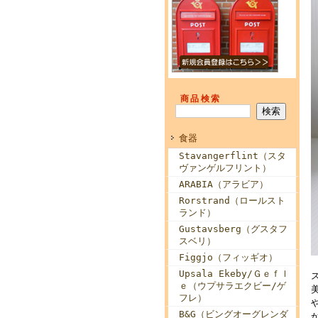
商品検索
食器
Stavangerflint（スタ
ヴァンゲルフリント）
ARABIA（アラビア）
Rorstrand（ロールスト
ランド）
Gustavsberg（グスタフ
スベリ）
Figgjo（フィッギオ）
Upsala Ekeby/Ｇｅｆｌ
ｅ（ウプサラエクビー/ゲ
フレ）
B&G（ビングオーグレンダ