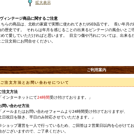
拡大表示
■ヴィンテージ商品に関するご注意
こちらの商品は、北欧の家庭で実際に使われてきたUSED品です。 長い年月
物の歴史です。 それらは年月を感じることの出来るビンテージの風合いとご
含めて愛していただければと思います。 目立つ傷や汚れについては、出来る
はご注文前にお問合せください。
ご利用案内
ご注文方法とお問い合わせについて
ご注文方法
「インターネットにて
24時間
受け付けております。」
お問い合わせ方法
「メールまたはお問い合わせフォームより24時間受け付けておりますが、
土日祝日を除き、平日のみ対応させていただきます。」
※ショップ運営を一人で行っているため、ご回答は２営業日以内を心がけてお
合がございますので、ご了承ください。