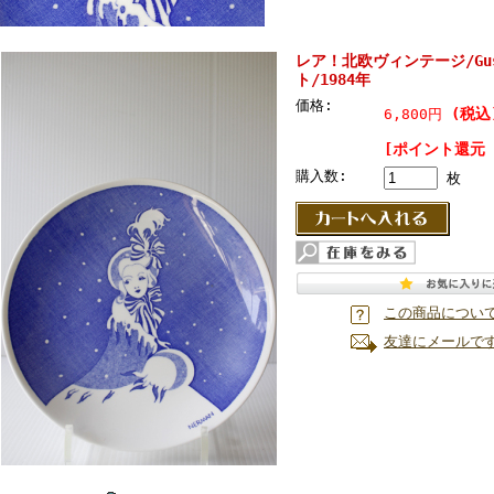
レア！北欧ヴィンテージ/Gus
ト/1984年
価格:
(税込
6,800円
[ポイント還元 
購入数:
枚
この商品につい
友達にメールで