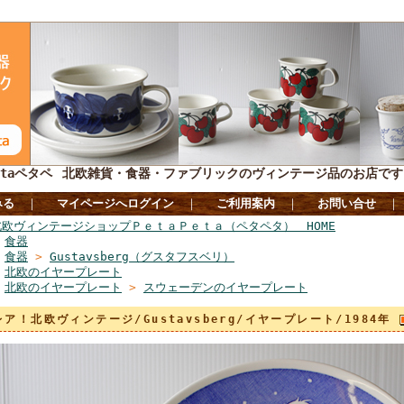
taペタペ
北欧雑貨・食器・ファブリックのヴィンテージ品のお店です
みる
｜
マイページへログイン
｜
ご利用案内
｜
お問い合せ
北欧ヴィンテージショップＰｅｔａＰｅｔａ（ペタペタ） HOME
>
食器
>
食器
>
Gustavsberg（グスタフスベリ）
>
北欧のイヤープレート
>
北欧のイヤープレート
>
スウェーデンのイヤープレート
レア！北欧ヴィンテージ/Gustavsberg/イヤープレート/1984年