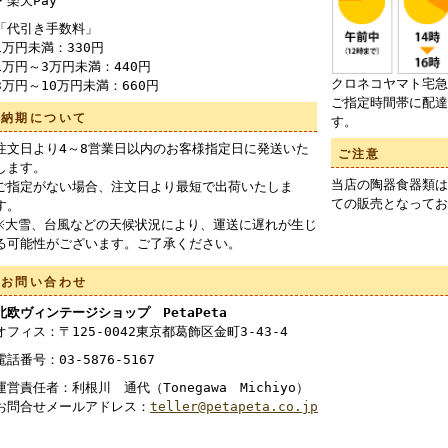
・楽天Pay
「代引き手数料」
1万円未満：330円
1万円～3万円未満：440円
クロネコヤマト宅急
3万円～10万円未満：660円
ご指定時間帯に配達
納期について
す。
注文日より4～8営業日以内のお客様指定日に発送いた
ご注意
します。
当店の陶器食器類は
ご指定がない場合、注文日より最短で出荷いたしま
ての販売となってお
す。
※大雪、台風などの天候状況により、運送に遅れが生じ
る可能性がございます。ご了承ください。
お問い合わせ
北欧ヴィンテージショップ PetaPeta
オフィス：〒125-0042東京都葛飾区金町3-43-4
電話番号：03-5876-5167
運営責任者：利根川 通代（Tonegawa Michiyo）
お問合せメールアドレス：
teller@petapeta.co.jp