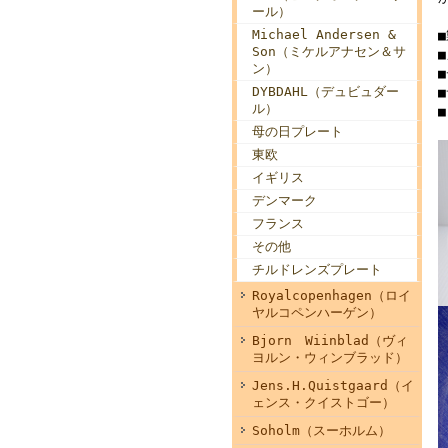
ール）
Michael Andersen &
Son（ミケルアナセン＆サ
ン）
■
DYBDAHL（デュビュダー
■
ル）
母の日プレート
東欧
イギリス
デンマーク
フランス
その他
チルドレンズプレート
Royalcopenhagen（ロイ
ヤルコペンハーゲン）
Bjorn Wiinblad（ヴィ
ヨルン・ウィンブラッド）
Jens.H.Quistgaard（イ
ェンス・クイストゴー）
Soholm（スーホルム）