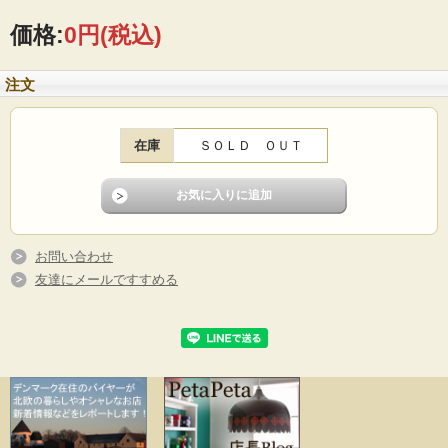
で上品ですね。カップの側面には、「イアマちゃんのいるところで一番ベストで
よい買い物ができます」とかいてあります。イアマの缶はデンマークでもコレク
価格:
0円
(税込)
ターが多いのです。こちらは古いタイプのイヤマちゃんでコレクションにもおす
すめです。
注文
■製造国 ：デンマーク
■メーカー：Irma(イヤマ）
■サイズ ：Φ4cm、高さ4cm
■コンディション：経年汚れやサビ、小キズ、擦れなどあります。プリントはきれ
在庫
ＳＯＬＤ ＯＵＴ
いです。
お問い合わせ
友達にメールですすめる