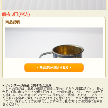
価格:0円(税込)
商品説明
▼ 商品説明の続きを見る ▼
■ヴィンテージ商品に関するご注意
こちらの商品は、北欧の家庭で実際に使われてきたUSED品です。 長い
年月の間に出来た小さな傷や汚れは、その物の歴史です。 それらは年月
を感じることの出来るビンテージの風合いとご理解いただき、 そういっ
2023年に閉店したデンマークの老舗高級スーパーIrma（イヤマ）のヴィンテージ
た風合いも含めて愛していただければと思います。 目立つ傷や汚れにつ
のコーヒー計量カップです。こちらはドリップ式のコーヒーを量るもので、こち
いては、出来るだけご説明いたしますがご心配な方はご注文前にお問合
らのカップ１杯で１人分です。イメージキャラクターのイアマちゃんがうつむい
せください。
てたたずんでいます。ブルーのワンピースに、頭には大きなリボン、クラシック