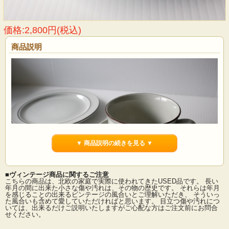
価格:2,800円(税込)
商品説明
▼ 商品説明の続きを見る ▼
■ヴィンテージ商品に関するご注意
こちらの商品は、北欧の家庭で実際に使われてきたUSED品です。 長い
年月の間に出来た小さな傷や汚れは、その物の歴史です。 それらは年月
を感じることの出来るビンテージの風合いとご理解いただき、 そういっ
た風合いも含めて愛していただければと思います。 目立つ傷や汚れにつ
ノルウェー、フィッギオ社のカップ＆ソーサーです。こちらは落ち着いたミルク
いては、出来るだけご説明いたしますがご心配な方はご注文前にお問合
カラーにブラウンの淵回りでデザインされています。大きさもあり、丸みを帯び
せください。
た機能的なフォルムでたっぷりのお茶やカフェオーレなどを飲むのにぴったりで
す。普段使いにも最適で、シンプルな作品ですので、男性にもおすすめです。