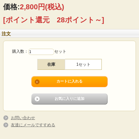
価格:
2,800円
(税込)
■製造国：ノルウェー
■メーカー：Figgjo（フィッギオ）
[ポイント還元 28ポイント～]
■サイズ ：カップΦ9.5cm、高さ6.5cm、ソーサーΦ15cm
■コンディション：ソーサーに擦れや小キズはあります。その他ダメージはなくよ
いヴィンテージコンディションです。
注文
購入数：
セット
在庫
1セット
お問い合わせ
友達にメールですすめる