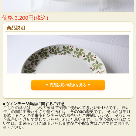
価格:3,200円(税込)
商品説明
▼ 商品説明の続きを見る ▼
■ヴィンテージ商品に関するご注意
こちらの商品は、北欧の家庭で実際に使われてきたUSED品です。 長い
年月の間に出来た小さな傷や汚れは、その物の歴史です。 それらは年月
を感じることの出来るビンテージの風合いとご理解いただき、 そういっ
た風合いも含めて愛していただければと思います。 目立つ傷や汚れにつ
ノルウェー、フィッギオの中でも可愛らしいレトロモダンなモチーフが多く、今
いては、出来るだけご説明いたしますがご心配な方はご注文前にお問合
でも人気のあるチューリデザインのケーキプレートです。こちらはBrazilシリーズ
せください。
で、コーヒーの赤い実がポイントとなり、美しいグリーンの葉っぱとの相性が良
く、とても華やかな印象です。使い勝手のよいサイズで、多様にお使い頂け、大