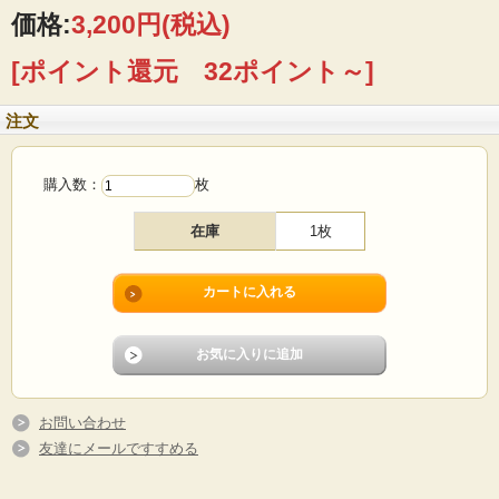
変お勧めです。
価格:
3,200円
(税込)
■製造国 ：ノルウェー
[ポイント還元 32ポイント～]
■デザイン：Turi・Gramstad・Oliver（チューリ・グラムスタッド・オリヴァー）
■メーカー：Figgjo（フィッギオ）
■サイズ ：Φ20cm
注文
■コンディション：小キズや擦れはありますが、全体として使用感少なめのよいヴ
ィンテージコンディションです。
購入数：
枚
在庫
1枚
お問い合わせ
友達にメールですすめる