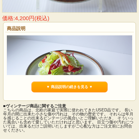
価格:4,200円(税込)
商品説明
▼ 商品説明の続きを見る ▼
■ヴィンテージ商品に関するご注意
こちらの商品は、北欧の家庭で実際に使われてきたUSED品です。 長い
年月の間に出来た小さな傷や汚れは、その物の歴史です。 それらは年月
を感じることの出来るビンテージの風合いとご理解いただき、 そういっ
た風合いも含めて愛していただければと思います。 目立つ傷や汚れにつ
デンマークの小さな島（ボーンホルム島）に1835年から1996年まで存在した陶器
いては、出来るだけご説明いたしますがご心配な方はご注文前にお問合
メーカーSoholm（スーホルム）のディナープレートです。ぽってりとした厚みの
せください。
あるフォルム、ブラウンの素地に薄く乳白色の釉薬がかけられています。柔らか
な雰囲気の中にブラウンがアクセントになっています。縁が立ち上がった個性的