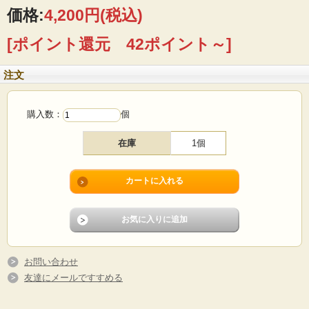
なフォルムが魅力です。ディナープレートは市場でも出会いの少ないアイテムに
価格:
4,200円
(税込)
なります。
[ポイント還元 42ポイント～]
■製造国：デンマーク
■メーカー：Soholm（スーホルム）
■サイズ ：Φ23cm
注文
■コンディション：光に透かすと細かい小キズがありますが、全体としては使用感
少なめのよいヴィンテージコンディションです。
購入数：
個
在庫
1個
お問い合わせ
友達にメールですすめる