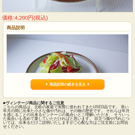
価格:4,200円(税込)
商品説明
▼ 商品説明の続きを見る ▼
■ヴィンテージ商品に関するご注意
こちらの商品は、北欧の家庭で実際に使われてきたUSED品です。 長い
年月の間に出来た小さな傷や汚れは、その物の歴史です。 それらは年月
を感じることの出来るビンテージの風合いとご理解いただき、 そういっ
た風合いも含めて愛していただければと思います。 目立つ傷や汚れにつ
デンマークの小さな島（ボーンホルム島）に1835年から1996年まで存在した陶器
いては、出来るだけご説明いたしますがご心配な方はご注文前にお問合
メーカーSoholm（スーホルム）のディナープレートです。ぽってりとした厚みの
せください。
あるフォルム、ブラウンの素地に薄く乳白色の釉薬がかけられています。柔らか
な雰囲気の中にブラウンがアクセントになっています。縁が立ち上がった個性的