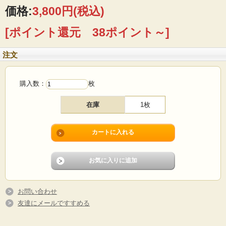
価格:
3,800円
(税込)
■製造国：スウェーデン
■デザイン：Paul Hoff（ポール・ホフ）
[ポイント還元 38ポイント～]
■メーカー：GUSTAVSBERG（グスタフスベリ）
■サイズ ：Φ21.8ｃｍ
■コンディション：使用感はあまりなくツヤツヤでよいヴィンテージコンディショ
注文
ンです。
購入数：
枚
在庫
1枚
お問い合わせ
友達にメールですすめる