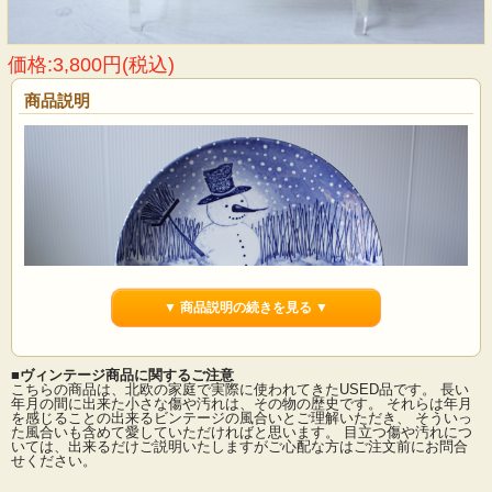
価格:3,800円(税込)
商品説明
▼ 商品説明の続きを見る ▼
■ヴィンテージ商品に関するご注意
こちらの商品は、北欧の家庭で実際に使われてきたUSED品です。 長い
年月の間に出来た小さな傷や汚れは、その物の歴史です。 それらは年月
を感じることの出来るビンテージの風合いとご理解いただき、 そういっ
た風合いも含めて愛していただければと思います。 目立つ傷や汚れにつ
いては、出来るだけご説明いたしますがご心配な方はご注文前にお問合
スウェーデン、GUSTAVSBERG（グスタフスベリ）のイヤープレートです。こち
せください。
らは、1991年のもので優しい表情の雪だるまがデザインされています。グスタフ
スベリのイヤープレートは、市場でも数が少なく希少となっています。