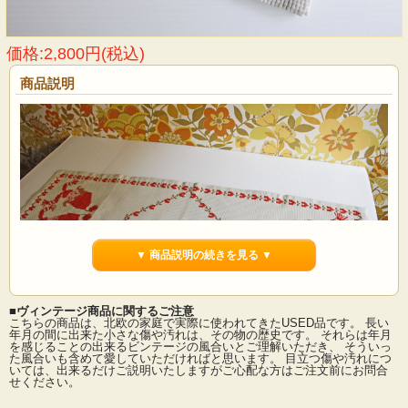
価格:2,800円(税込)
商品説明
▼ 商品説明の続きを見る ▼
■ヴィンテージ商品に関するご注意
こちらの商品は、北欧の家庭で実際に使われてきたUSED品です。 長い
年月の間に出来た小さな傷や汚れは、その物の歴史です。 それらは年月
を感じることの出来るビンテージの風合いとご理解いただき、 そういっ
た風合いも含めて愛していただければと思います。 目立つ傷や汚れにつ
デンマークで見つけた丁寧な手刺繍が施されたヴィンテージのテーブルセンター
いては、出来るだけご説明いたしますがご心配な方はご注文前にお問合
です。可愛らしいニッセの男の子と女の子が赤い帽子にマフラーを着けて微笑ん
せください。
でいるデザインです。 縁取りは赤いハートが沢山刺繍されており、ほっこりとし
たテーブルコーディネートが楽しめそうです。