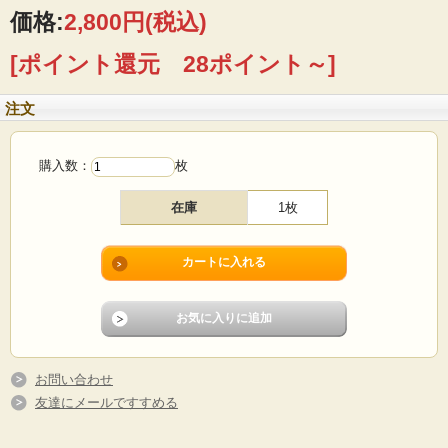
価格:
2,800円
(税込)
■製造国：デンマーク
■サイズ ：29×78cm
[ポイント還元 28ポイント～]
■コンディション：目立つダメージなく、よいヴィンテージコンディションです。
注文
購入数：
枚
在庫
1枚
お問い合わせ
友達にメールですすめる