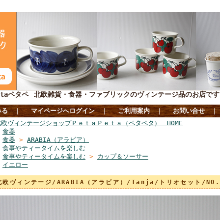
taペタペ
北欧雑貨・食器・ファブリックのヴィンテージ品のお店です
みる
｜
マイページへログイン
｜
ご利用案内
｜
お問い合せ
北欧ヴィンテージショップＰｅｔａＰｅｔａ（ペタペタ） HOME
>
食器
>
食器
>
ARABIA（アラビア）
>
食事やティータイムを楽しむ
>
食事やティータイムを楽しむ
>
カップ＆ソーサー
>
イエロー
北欧ヴィンテージ/ARABIA（アラビア）/Tanja/トリオセット/NO