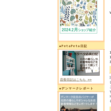
◆PetaPeta日記
店長日記はこちら >>
◆デンマークレポート