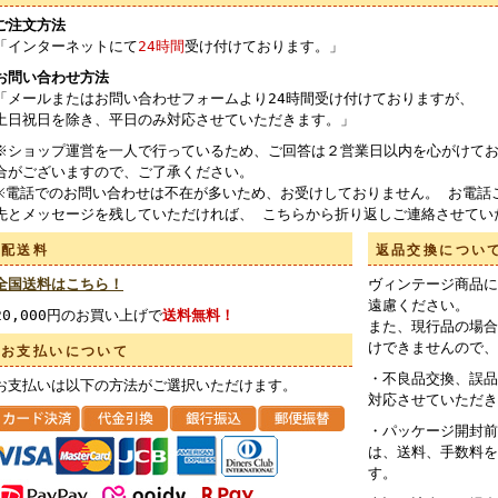
ご注文方法
「インターネットにて
24時間
受け付けております。」
お問い合わせ方法
「メールまたはお問い合わせフォームより24時間受け付けておりますが、
土日祝日を除き、平日のみ対応させていただきます。」
※ショップ運営を一人で行っているため、ご回答は２営業日以内を心がけてお
合がございますので、ご了承ください。
※電話でのお問い合わせは不在が多いため、お受けしておりません。 お電話
先とメッセージを残していただければ、 こちらから折り返しご連絡させてい
配送料
返品交換につい
全国送料はこちら！
ヴィンテージ商品に
遠慮ください。
20,000円のお買い上げで
送料無料！
また、現行品の場合
けできませんので、
お支払いについて
・不良品交換、誤品
お支払いは以下の方法がご選択いただけます。
対応させていただき
・パッケージ開封前
は、送料、手数料を
す。