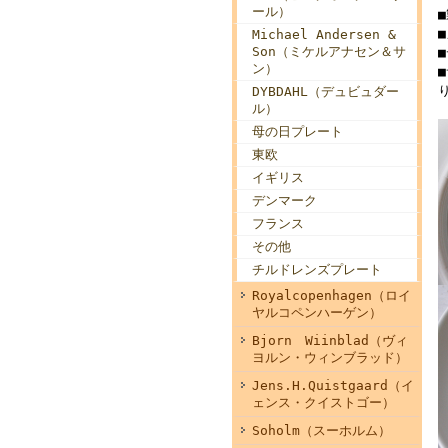
ール）
Michael Andersen &
Son（ミケルアナセン＆サ
■
ン）
DYBDAHL（デュビュダー
ル）
母の日プレート
東欧
イギリス
デンマーク
フランス
その他
チルドレンズプレート
Royalcopenhagen（ロイ
ヤルコペンハーゲン）
Bjorn Wiinblad（ヴィ
ヨルン・ウィンブラッド）
Jens.H.Quistgaard（イ
ェンス・クイストゴー）
Soholm（スーホルム）