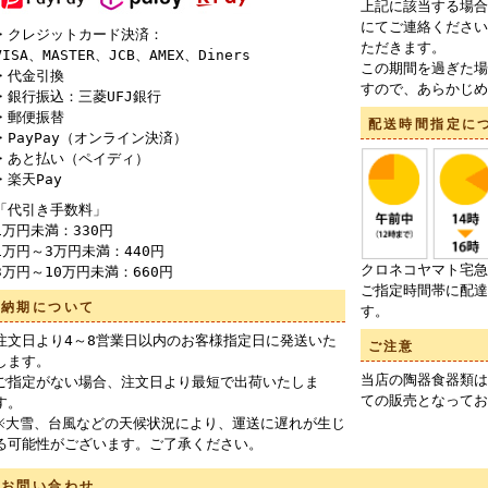
上記に該当する場合
にてご連絡ください
・クレジットカード決済：
ただきます。
VISA、MASTER、JCB、AMEX、Diners
この期間を過ぎた場
・代金引換
すので、あらかじめ
・銀行振込：三菱UFJ銀行
・郵便振替
配送時間指定に
・PayPay（オンライン決済）
・あと払い（ペイディ）
・楽天Pay
「代引き手数料」
1万円未満：330円
1万円～3万円未満：440円
クロネコヤマト宅急
3万円～10万円未満：660円
ご指定時間帯に配達
納期について
す。
注文日より4～8営業日以内のお客様指定日に発送いた
ご注意
します。
当店の陶器食器類は
ご指定がない場合、注文日より最短で出荷いたしま
ての販売となってお
す。
※大雪、台風などの天候状況により、運送に遅れが生じ
る可能性がございます。ご了承ください。
お問い合わせ