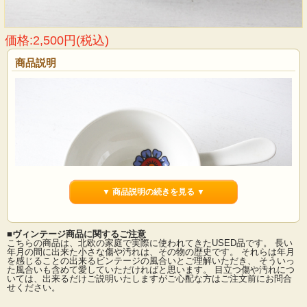
価格:2,500円(税込)
商品説明
▼ 商品説明の続きを見る ▼
■ヴィンテージ商品に関するご注意
こちらの商品は、北欧の家庭で実際に使われてきたUSED品です。 長い
年月の間に出来た小さな傷や汚れは、その物の歴史です。 それらは年月
を感じることの出来るビンテージの風合いとご理解いただき、 そういっ
た風合いも含めて愛していただければと思います。 目立つ傷や汚れにつ
ドイツのビレロイボッホ社のソースボートです。こちらはレトロなフラワーモチ
いては、出来るだけご説明いたしますがご心配な方はご注文前にお問合
ーフがボウルの外側、長側の両方にたっぷりとデザインされており、大変華やか
せください。
なボウルです。ソースだけでなく、ちょとしたチョコレートやお菓子をサーブし
てもよさそうです。