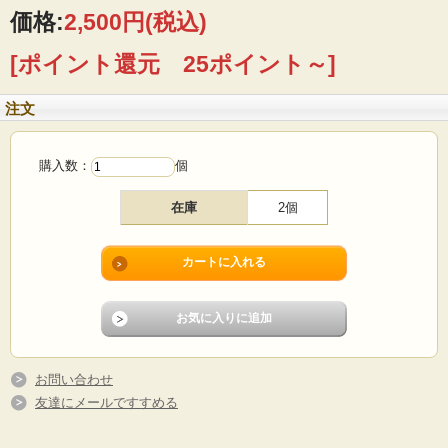
価格:
2,500円
(税込)
■製造国 ：ルクセンブルク
■メーカー：ビレロイボッホ
[ポイント還元 25ポイント～]
■サイズ ：Φ8.5cm、全長14cm、高さ4.5cm
■コンディション：使用感少なく、よいヴィンテージコンディションです。
注文
購入数：
個
在庫
2個
お問い合わせ
友達にメールですすめる