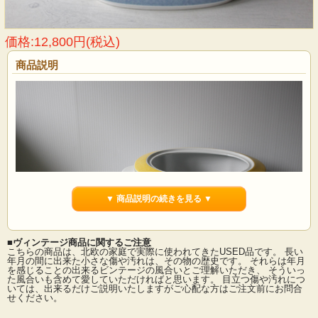
価格:12,800円(税込)
商品説明
▼ 商品説明の続きを見る ▼
■ヴィンテージ商品に関するご注意
こちらの商品は、北欧の家庭で実際に使われてきたUSED品です。 長い
年月の間に出来た小さな傷や汚れは、その物の歴史です。 それらは年月
を感じることの出来るビンテージの風合いとご理解いただき、 そういっ
た風合いも含めて愛していただければと思います。 目立つ傷や汚れにつ
ドイツのビレロイボッホ社のスープチューリンです。こちらはポップなマルチカ
いては、出来るだけご説明いたしますがご心配な方はご注文前にお問合
ラーで、フォルムと持ち手など細部のデザインがとても可愛らしい作品。丸っこ
せください。
い木の実のような持ち手、ぷくぷくとした丸みを帯びたフォルムがガーリッシュ
で食卓が華やぎます。こちらのSwich1シリーズは90年代に5年ほど制作された作