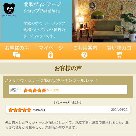
お客様の声
アメリカヴィンテージ/bonny/キッチンツール/レッド
総評：
5.0 (1件)
1 / 1ページ（全1件）
2024/04/22
mikiko様
先日購入したマッシャーとお揃いにしたくて、泡立て器も追加で購入しました。真
っ赤な色みが可愛らしく、気持ちが華やぎます。