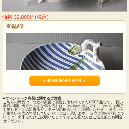
価格:32,800円(税込)
商品説明
▼ 商品説明の続きを見る ▼
■ヴィンテージ商品に関するご注意
こちらの商品は、北欧の家庭で実際に使われてきたUSED品です。 長い
年月の間に出来た小さな傷や汚れは、その物の歴史です。 それらは年月
を感じることの出来るビンテージの風合いとご理解いただき、 そういっ
た風合いも含めて愛していただければと思います。 目立つ傷や汚れにつ
スウェーデン、スティグ・リンドベリデザインのリーフ型ボウルです。ファイア
いては、出来るだけご説明いたしますがご心配な方はご注文前にお問合
ンス焼きとは、赤土を利用した器にマットな仕上がりの白い釉薬をつけ、ここに
せください。
リンドベリデザインによるカラフルなモチーフ達が一つ一つ手描きされたスタジ
オ作品です。量販品を生産するラインとは別にGスタジオ（G-Studion）と呼ばれ