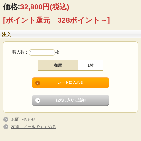
るスティグ・リンドベリやリサ・ラーソンなど著名なデザイナーがアート作品を
価格:
32,800円
(税込)
制作した部門があり、40名ほどの絵付師が絵付けを担当しました。品質管理のた
めに裏にあるスタジオハンドのマークの横に各自アイコンをつけています。こち
[ポイント還元 328ポイント～]
らの絵付師さんのアイコンはフラミンゴです。ファイアンス焼きは、一般的な陶
器よりも脆いので、きれいに残っているものが少ないです。スウェーデン国内で
もコレクターがたくさんいます。
注文
■製造国 ：スウェーデン
■デザイン：スティグ・リンドベリ
■メーカー：GUSTAVSBERG（グスタフスベリ）
購入数：
枚
■サイズ ：Φ17×18cm、高さ4cm
■コンディション：枝の根元に微細なチップがあります。その他目立つダメージな
くよいヴィンテージコンディションです。コンディションを考慮した価格となっ
在庫
1枚
ております。
お問い合わせ
友達にメールですすめる