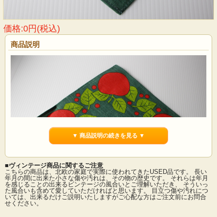
価格:0円(税込)
商品説明
▼ 商品説明の続きを見る ▼
■ヴィンテージ商品に関するご注意
こちらの商品は、北欧の家庭で実際に使われてきたUSED品です。 長い
年月の間に出来た小さな傷や汚れは、その物の歴史です。 それらは年月
を感じることの出来るビンテージの風合いとご理解いただき、 そういっ
た風合いも含めて愛していただければと思います。 目立つ傷や汚れにつ
スウェーデンのクリスマスクロスです。クリスマスモチーフのリンゴがハンドプ
いては、出来るだけご説明いたしますがご心配な方はご注文前にお問合
リントでデザインされています。小さなクリスマスツリーやオブジェなどのデコ
せください。
レーションの敷物にいかがでしょうか。