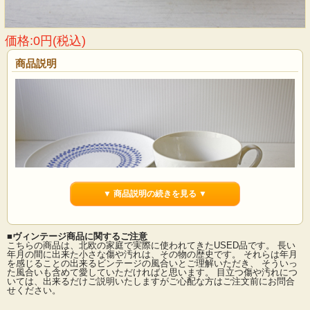
価格:0円(税込)
商品説明
▼ 商品説明の続きを見る ▼
■ヴィンテージ商品に関するご注意
こちらの商品は、北欧の家庭で実際に使われてきたUSED品です。 長い
年月の間に出来た小さな傷や汚れは、その物の歴史です。 それらは年月
を感じることの出来るビンテージの風合いとご理解いただき、 そういっ
た風合いも含めて愛していただければと思います。 目立つ傷や汚れにつ
ドイツの一流ブランド、ローゼンタールのスタジオラインのカップ＆ソーサーで
いては、出来るだけご説明いたしますがご心配な方はご注文前にお問合
す。 Bjorn Wiinblad（ヴィヨルン・ウィンブラッド）デザインのロマンスというシ
せください。
リーズで、ピュアホワイトの薄手の地にドットのエンボス模様がぐるりと並んだ
可愛い雰囲気です。繊細で上品なシリーズは乙女心をくすぐります。ホワイトだ