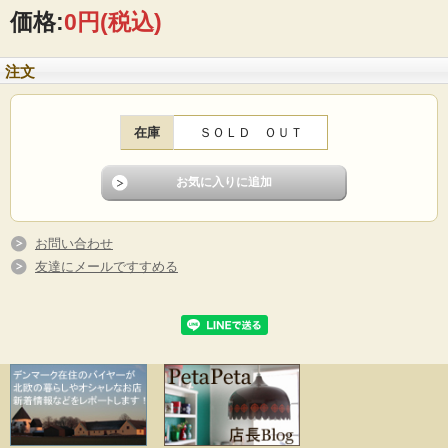
けのものもありますが、こちらはブルーのドット模様がデザインされたシリーズ
価格:
0円
(税込)
です。
※スタジオラインとは…1961年、フィリップ･ローゼンタール2世が 「いつまでも
注文
真の価値を持ち続け、時代の感覚に合っているものこそ本物」 という理念のも
と、時代を代表する芸術家やデザイナーとコラボレートした作品を発表するとい
う革新的なコンセプトで "ローゼンタール スタジオライン" を創設しました。
在庫
ＳＯＬＤ ＯＵＴ
■製造国：ドイツ
■メーカー：ローゼンタール
■サイズ ：カップΦ8.5cm、高さ7.5cm、ソーサーΦ15cm
■コンディション：使用感はあまりなく、よいヴィンテージコンディションです。
お問い合わせ
友達にメールですすめる