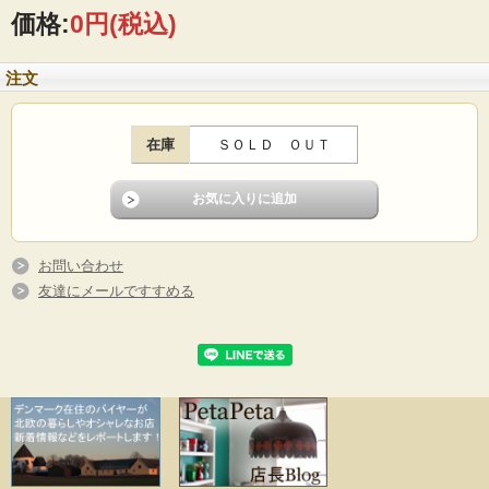
価格:
0円
(税込)
注文
在庫
ＳＯＬＤ ＯＵＴ
お問い合わせ
友達にメールですすめる
スウェーデン、Rorstrand（ロールストランド)、Olle Alberius （オーレ・アルベリ
ウス）デザインの陶板の壁掛けです。ネイビーやアンバーの落ち着いた色合いと
幾何学模様のモダンな雰囲気が魅力です。インテリアのアクセントにいかがでし
ょうか。当店初入荷の作品です。
■製造国：スウェーデン
■デザイン：Olle Alberius（ オーレ・アルベリウス）
■メーカー：Rorstrand
■サイズ ：31×29ｃｍ
■コンディション：目立つダメージなく、よいヴィンテージコンディションです。