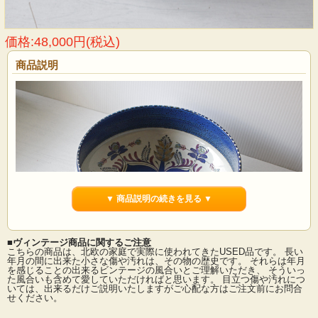
価格:48,000円(税込)
商品説明
▼ 商品説明の続きを見る ▼
■ヴィンテージ商品に関するご注意
こちらの商品は、北欧の家庭で実際に使われてきたUSED品です。 長い
年月の間に出来た小さな傷や汚れは、その物の歴史です。 それらは年月
を感じることの出来るビンテージの風合いとご理解いただき、 そういっ
た風合いも含めて愛していただければと思います。 目立つ傷や汚れにつ
デンマーク、Royal Copenhagenテネラシリーズの丸ボウルです。ニルストーソン
いては、出来るだけご説明いたしますがご心配な方はご注文前にお問合
率いる6名の若手女性デザイナーにより1958年から製作されたシリーズです。鳥や
せください。
花々が生き生きと描かれたパワフルな作風が魅力です。こちらはデンマーク出身
のデザイナー、Berte Jessenの作品でブルーやパープルを使い華やかに植物が描