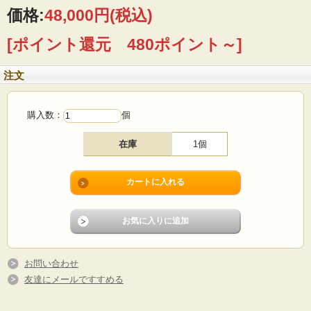
かれています。サイズも特大で大きく、水盤としてお花を生けていただくのにお
価格:
48,000円
(税込)
使いいただいてもよいでしょう。
[ポイント還元 480ポイント～]
■製造国 ：デンマーク
■メーカー：Aluminia/Royal Copenhagen
■デザイン：Berte Jessen
注文
■サイズ ：Φ23cm、高さ9.5cm
■コンディション：バッカやテネラの焼成時によくある現象として、貫入が全体的
にあります。その他目立つダメージなく、よいヴィンテージコンディションで
す。
購入数：
個
在庫
1個
お問い合わせ
友達にメールですすめる