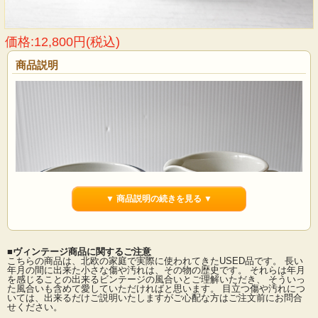
価格:12,800円(税込)
商品説明
▼ 商品説明の続きを見る ▼
■ヴィンテージ商品に関するご注意
こちらの商品は、北欧の家庭で実際に使われてきたUSED品です。 長い
年月の間に出来た小さな傷や汚れは、その物の歴史です。 それらは年月
を感じることの出来るビンテージの風合いとご理解いただき、 そういっ
フィンランド、ARABIAの人気デザイナー、Ulla Procope（ウラ・プロコッペ）フ
た風合いも含めて愛していただければと思います。 目立つ傷や汚れにつ
ォルムデザイン、Anemoneシリーズのクリーマーです。ハンドペイントの生き生
いては、出来るだけご説明いたしますがご心配な方はご注文前にお問合
きと表現された絵付けが魅力です。大人のティータイムを演出してください。厚
せください。
みのあるしっかりとした作品です。市場でも少なくなりつつありますのでお探し