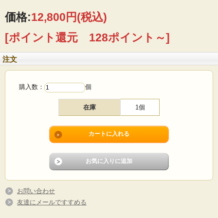
の方は是非！
価格:
12,800円
(税込)
■製造国 ：フィンランド
■メーカー：ARABIA（アラビア）
[ポイント還元 128ポイント～]
■フォルムデザイン：Ulla Procope（ウラ・プロコッペ）
■サイズ ：Φ9cm、高さ6.5cm
■コンディション：使用感少なく、よいヴィンテージコンディションです。注ぎ口
注文
に薄っすらとした色移りがあります。
購入数：
個
在庫
1個
お問い合わせ
友達にメールですすめる