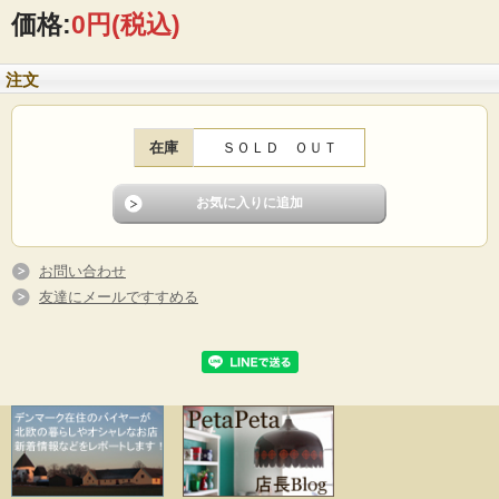
価格:
0円
(税込)
注文
在庫
ＳＯＬＤ ＯＵＴ
お問い合わせ
友達にメールですすめる
スウェーデン、Upsala Ekeby社の花瓶です。看板デザイナーのMari Simmulsonが
デザインしたカラフルで可愛らしいチューリップが描かれています。シムルソン
の独特な世界観が魅力です。大きさもしっかりとありますので、お花を生けるも
よし、オブジェとして飾るもよしです。
■製造国 ：スウェーデン
■メーカー：Upsala Ekeby社
■デザイン：Mari Simmulson
■サイズ ：Φ8.5cm、高さ20cm
■コンディション：目立つダメージなくよいヴィンテージコンディションです。