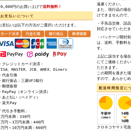
遠慮ください。
20,000円のお買い上げで
送料無料！
また、現行品の場合
けできませんので、
お支払いについて
・不良品交換、誤品
お支払いは以下の方法がご選択いただけます。
対応させていただき
・パッケージ開封前
は、送料、手数料を
す。
上記に該当する場合
にてご連絡ください
・クレジットカード決済：
ただきます。
VISA、MASTER、JCB、AMEX、Diners
この期間を過ぎた場
・代金引換
すので、あらかじめ
・銀行振込：三菱UFJ銀行
・郵便振替
配送時間指定に
・PayPay（オンライン決済）
・あと払い（ペイディ）
・楽天Pay
「代引き手数料」
1万円未満：330円
1万円～3万円未満：440円
クロネコヤマト宅急
3万円～10万円未満：660円