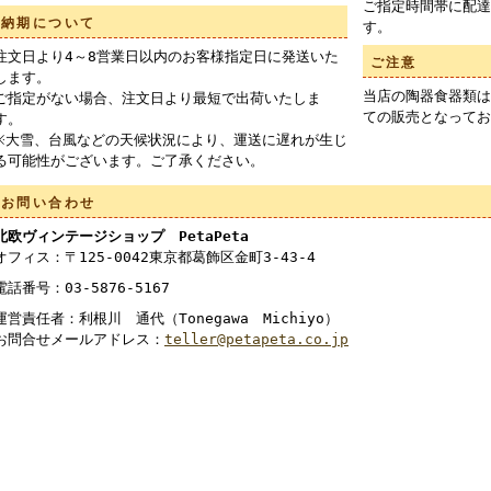
ご指定時間帯に配達
納期について
す。
注文日より4～8営業日以内のお客様指定日に発送いた
ご注意
します。
当店の陶器食器類は
ご指定がない場合、注文日より最短で出荷いたしま
ての販売となってお
す。
※大雪、台風などの天候状況により、運送に遅れが生じ
る可能性がございます。ご了承ください。
お問い合わせ
北欧ヴィンテージショップ PetaPeta
オフィス：〒125-0042東京都葛飾区金町3-43-4
電話番号：03-5876-5167
運営責任者：利根川 通代（Tonegawa Michiyo）
お問合せメールアドレス：
teller@petapeta.co.jp