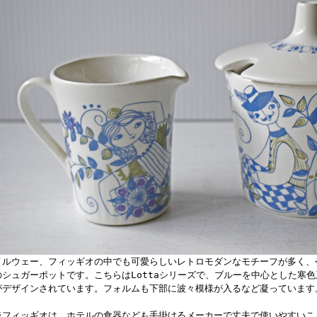
ノルウェー、フィッギオの中でも可愛らしいレトロモダンなモチーフが多く、
のシュガーポットです。こちらはLottaシリーズで、ブルーを中心とした寒
がデザインされています。フォルムも下部に波々模様が入るなど凝っています
※フィッギオは、ホテルの食器なども手掛けるメーカーで丈夫で使いやすいこ