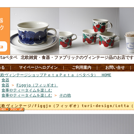
taペタペ
北欧雑貨・食器・ファブリックのヴィンテージ品のお店です
みる
｜
マイページへログイン
｜
ご利用案内
｜
お問い合せ
北欧ヴィンテージショップＰｅｔａＰｅｔａ（ペタペタ） HOME
>
食器
>
食器
>
Figgjo（フィッギオ）
>
食事やティータイムを楽しむ
>
食事やティータイムを楽しむ
>
その他
北欧ヴィンテージ/Figgjo（フィッギオ）turi‐design/Lott