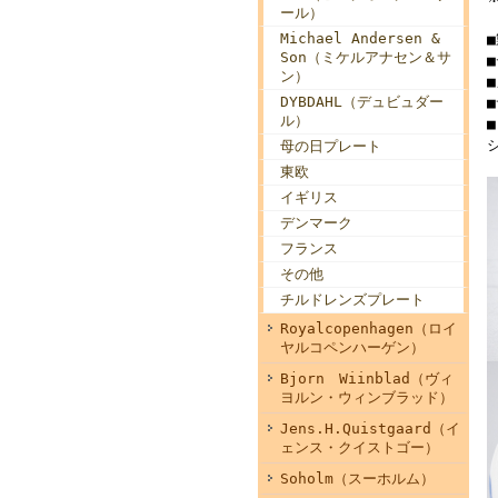
ール）
Michael Andersen &
Son（ミケルアナセン＆サ
ン）
DYBDAHL（デュビュダー
ル）
母の日プレート
東欧
イギリス
デンマーク
フランス
その他
チルドレンズプレート
Royalcopenhagen（ロイ
ヤルコペンハーゲン）
Bjorn Wiinblad（ヴィ
ヨルン・ウィンブラッド）
Jens.H.Quistgaard（イ
ェンス・クイストゴー）
Soholm（スーホルム）