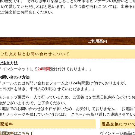
物の歴史です。 それらは年月を感じることの出来るビンテージの風合いとご
含めて愛していただければと思います。 目立つ傷や汚れについては、出来る
はご注文前にお問合せください。
ご利用案内
ご注文方法とお問い合わせについて
ご注文方法
「インターネットにて
24時間
受け付けております。」
お問い合わせ方法
「メールまたはお問い合わせフォームより24時間受け付けておりますが、
土日祝日を除き、平日のみ対応させていただきます。」
※ショップ運営を一人で行っているため、ご回答は２営業日以内を心がけてお
合がございますので、ご了承ください。
※電話でのお問い合わせは不在が多いため、お受けしておりません。 お電話
先とメッセージを残していただければ、 こちらから折り返しご連絡させてい
配送料
返品交換につい
全国送料はこちら！
ヴィンテージ商品に