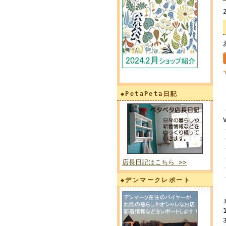
◆PetaPeta日記
店長日記はこちら >>
◆デンマークレポート