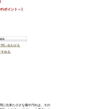
)
45ポイント～]
て問い合わせる
すすめる
の間に出来た小さな傷や汚れは、その