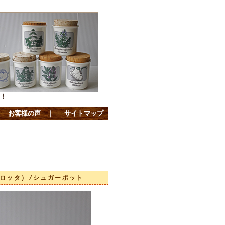
！
｜
お客様の声
｜
サイトマップ
a（ロッタ）/シュガーポット